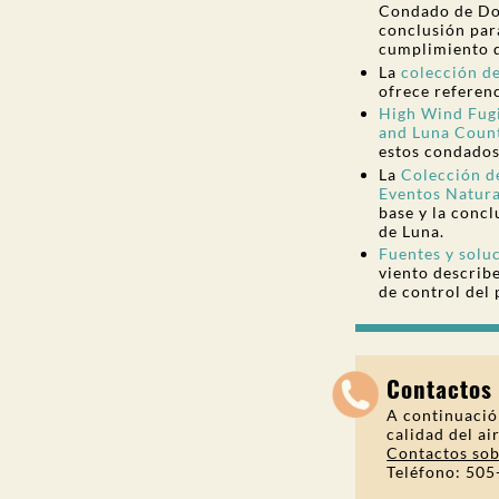
Condado de Doñ
conclusión para
cumplimiento 
La
colección de
ofrece referenc
High Wind Fugi
and Luna Coun
estos condados
La
Colección d
Eventos Natur
base y la conc
de Luna.
Fuentes y soluc
viento describe
de control del 
Contactos 
A continuació
calidad del ai
Contactos sob
Teléfono: 50