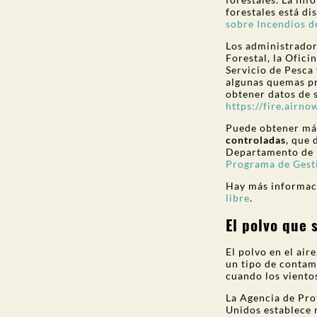
forestales está di
sobre Incendios 
Los administradore
Forestal, la Ofici
Servicio de Pesca 
algunas quemas pr
obtener datos de 
https://fire.airno
Puede obtener má
controladas
, que 
Departamento de
Programa de Gest
Hay más informac
libre
.
El polvo que s
El polvo en el air
un tipo de contam
cuando los viento
La Agencia de Pro
Unidos establece 