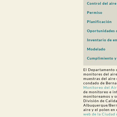
Control del aire
PARTICIPACIÓN DEL PÚBLICO
Permiso
Buscar:
Planificación
Oportunidades d
Inventario de e
Modelado
Cumplimiento y
El Departamento 
monitores del ai
muestras del aire
condado de Bernali
Monitoreo del Ai
de monitoreo e in
monitoreamos y su
División de Calid
Albuquerque/Berna
aire y el polen en
web de la Ciudad