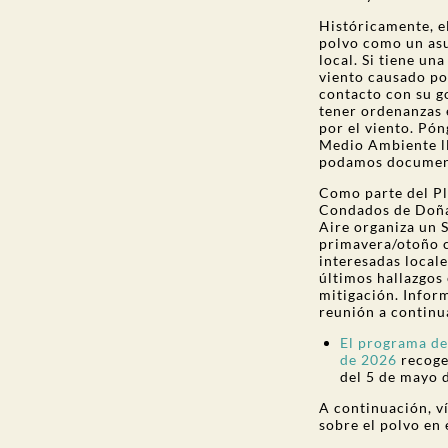
Históricamente, e
polvo como un asu
local. Si tiene un
viento causado po
contacto con su g
tener ordenanzas 
por el viento. Pó
Medio Ambiente l
podamos document
Como parte del Pl
Condados de Doña 
Aire organiza un 
primavera/otoño 
interesadas locale
últimos hallazgos
mitigación. Infor
reunión a continu
El programa de
de 2026
recoge
del 5 de mayo 
A continuación, v
sobre el polvo en