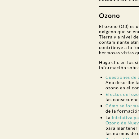
Ozono
El ozono (O3) es 
oxígeno que se en
Tierra y a nivel d
contaminante atmo
contribuye a la fo
hermosas vistas 
Haga clic en los 
información sobr
Cuestiones de c
Ana describe la
ozono en el co
Efectos del ozo
las consecuenc
Cómo se forma
de la formació
La
Iniciativa 
Ozono de Nue
para mantener 
las normas de 