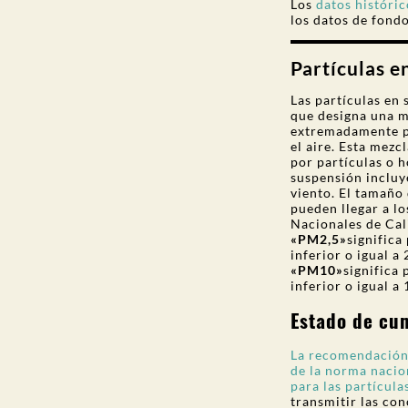
Los
datos históric
los datos de fondo
Partículas e
Las partículas en
que designa una m
extremadamente p
el aire. Esta mez
por partículas o h
suspensión incluy
viento. El tamaño 
pueden llegar a l
Nacionales de Cal
«PM2,5»
significa
inferior o igual 
«PM10»
significa
inferior o igual 
Estado de cu
La recomendación
de la norma nacio
para las partícul
transmitir las co