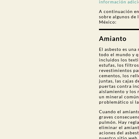
información adici
A continuación en
sobre algunos de 
México:
Amianto
El asbesto es una
todo el mundo y q
incluidos los texti
estufas, los filtro
revestimientos pa
cementos, los relle
juntas, las cajas d
puertas contra inc
aislamiento y los 
un mineral común
problemático si las
Cuando el amianto
graves consecuenci
pulmón. Hay regla
eliminar el amian
aciones del asbes
nuestro sitio web.