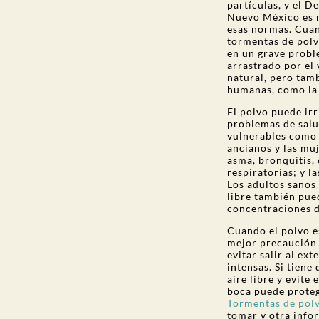
partículas, y el 
Nuevo México es r
esas normas. Cuan
tormentas de polvo
en un grave probl
arrastrado por el
natural, pero tam
humanas, como la
El polvo puede irr
problemas de salu
vulnerables como l
ancianos y las mu
asma, bronquitis,
respiratorias; y 
Los adultos sanos 
libre también pue
concentraciones d
Cuando el polvo es
mejor precaución
evitar salir al ex
intensas. Si tiene
aire libre y evite 
boca puede protege
Tormentas de pol
tomar y otra info