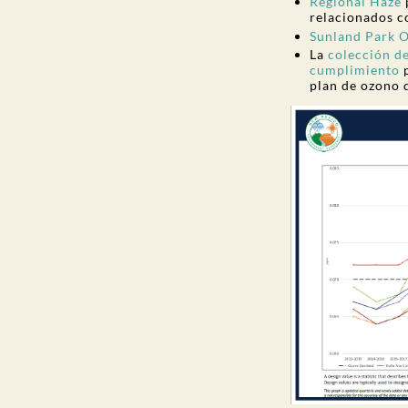
Regional Haze
relacionados c
Sunland Park 
La
colección d
cumplimiento
p
plan de ozono 