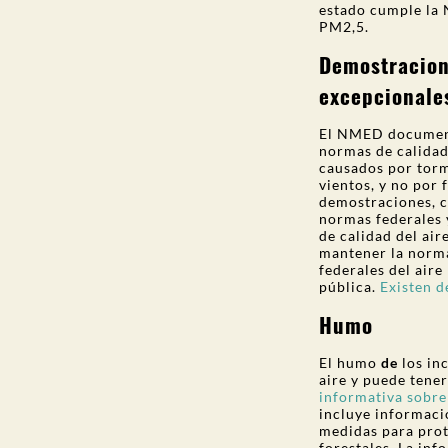
estado cumple la 
PM2,5.
Demostracion
excepcionale
El NMED document
normas de calidad
causados por torm
vientos, y no por f
demostraciones, c
normas federales 
de calidad del air
mantener la norma 
federales del aire
pública.
Existen d
Humo
El humo
de
los inc
aire y puede tener
informativa sobre
incluye informac
medidas para prot
forestales. La inf