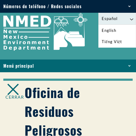
Números de teléfono / Redes sociales
Teléfono: 505-827-2855
Español
1-800-219-6157
English
Emergencias medioambientales: 505-827-9329
Tiếng Việt
(24 horas)
Menú principal
INICIO
ACERCA DE
Oficina de
LICENCIAS Y PERMISOS
CERRAR
CUMPLIMIENTO Y EJECUCIÓN
Residuos
PFAS EN NM
FINANCIACIÓN
Peligrosos
SERVICIOS EN LÍNEA
BIBLIOTECA