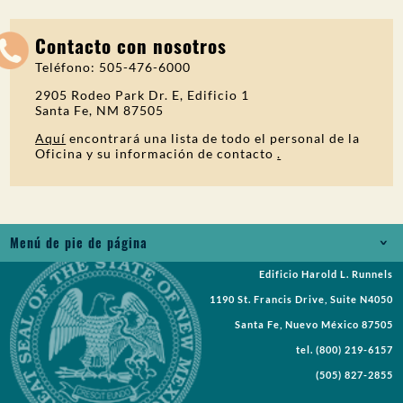
Contacto con nosotros
Teléfono: 505-476-6000
2905 Rodeo Park Dr. E, Edificio 1
Santa Fe, NM 87505
Aquí
encontrará una lista de todo el personal de la
Oficina y su información de contacto
.
Menú de pie de página
Edificio Harold L. Runnels
Empleos
1190 St. Francis Drive, Suite N4050
Solicitud de registros
Santa Fe, Nuevo México 87505
tel.
(800) 219-6157
Solicitudes de propuestas
(505) 827-2855
Solicitar una reunión