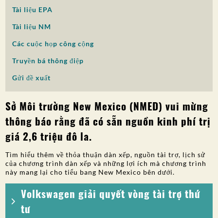
Tài liệu EPA
SỰ THAM GIA CỦA CÔNG CHÚNG
Tài liệu NM
Tìm kiếm:
Các cuộc họp công cộng
Truyền bá thông điệp
Gửi đề xuất
Sở Môi trường New Mexico (NMED) vui mừng
thông báo rằng đã có sẵn nguồn kinh phí trị
giá 2,6 triệu đô la.
Tìm hiểu thêm về thỏa thuận dàn xếp, nguồn tài trợ, lịch sử
của chương trình dàn xếp và những lợi ích mà chương trình
này mang lại cho tiểu bang New Mexico bên dưới.
Volkswagen giải quyết vòng tài trợ thứ
tư