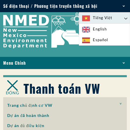
Số điện thoại / Phương tiện truyền thông xã hội
Điện thoại: 505-827-2855
Tiếng Việt
1-800-219-6157
English
Trường hợp khẩn cấp về môi trường: 505-827-
Español
9329 (24 giờ)
Menu Chính
NHÀ
VỀ
Thanh toán VW
GIẤY PHÉP VÀ GIẤY PHÉP
ĐÓNG
TUÂN THỦ VÀ THỰC THI
PFAS Ở NM
Trang chủ định cư VW
TÀI TRỢ
Dự án đã hoàn thành
DỊCH VỤ TRỰC TUYẾN
Dự án đủ điều kiện
THƯ VIỆN