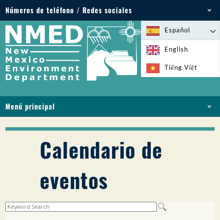
Números de teléfono / Redes sociales
Teléfono: 505-827-2855
Español
1-800-219-6157
English
Emergencias medioambientales: 505-827-9329
Tiếng Việt
(24 horas)
Menú principal
INICIO
ACERCA DE
Calendario de
LICENCIAS Y PERMISOS
CUMPLIMIENTO Y EJECUCIÓN
eventos
PFAS EN NM
FINANCIACIÓN
SERVICIOS EN LÍNEA
BIBLIOTECA