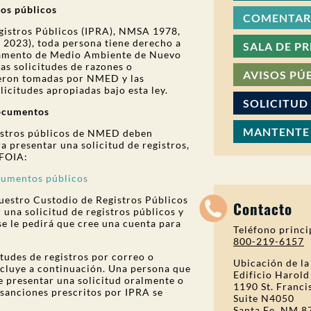
os públicos
COMENTARI
Registros Públicos (IPRA), NMSA 1978,
 2023), toda persona tiene derecho a
SALA DE P
rtamento de Medio Ambiente de Nuevo
as solicitudes de razones o
AVISOS PÚ
fueron tomadas por NMED y las
licitudes apropiadas bajo esta ley.
SOLICITUD
documentos
MANTENTE
egistros públicos de NMED deben
a presentar una solicitud de registros,
tFOIA:
ocumentos públicos
uestro Custodio de Registros Públicos
Contacto
 una solicitud de registros públicos y
e le pedirá que cree una cuenta para
Teléfono princi
800-219-6157
udes de registros por correo o
Ubicación de la
ncluye a continuación. Una persona que
Edificio Harold
e presentar una solicitud oralmente o
1190 St. Franci
 sanciones prescritos por IPRA se
Suite N4050
Santa Fe, NM 8