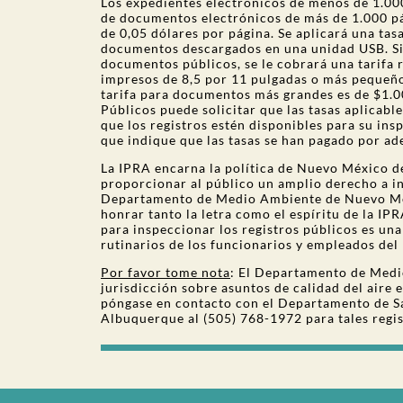
Los expedientes electrónicos de menos de 1.000
de documentos electrónicos de más de 1.000 pág
de 0,05 dólares por página. Se aplicará una tasa
documentos descargados en una unidad USB. Si u
documentos públicos, se le cobrará una tarifa 
impresos de 8,5 por 11 pulgadas o más pequeños
tarifa para documentos más grandes es de $1.00
Públicos puede solicitar que las tasas aplicabl
que los registros estén disponibles para su in
que indique que las tasas se han pagado por ad
La IPRA encarna la política de Nuevo México de
proporcionar al público un amplio derecho a in
Departamento de Medio Ambiente de Nuevo Mé
honrar tanto la letra como el espíritu de la IP
para inspeccionar los registros públicos es una
rutinarios de los funcionarios y empleados de
Por favor tome nota
: El Departamento de Med
jurisdicción sobre asuntos de calidad del aire 
póngase en contacto con el Departamento de S
Albuquerque al (505) 768-1972 para tales regis