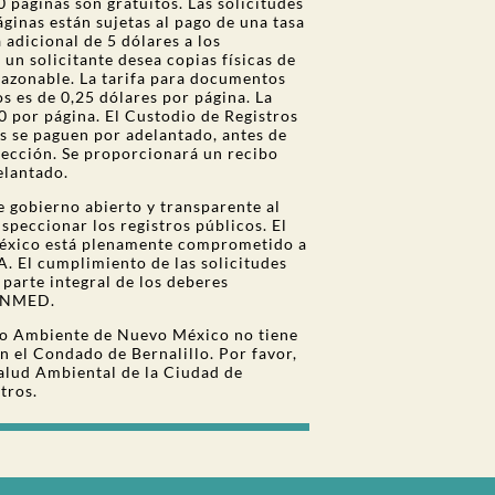
 páginas son gratuitos. Las solicitudes
inas están sujetas al pago de una tasa
 adicional de 5 dólares a los
n solicitante desea copias físicas de
razonable. La tarifa para documentos
 es de 0,25 dólares por página. La
 por página. El Custodio de Registros
es se paguen por adelantado, antes de
spección. Se proporcionará un recibo
elantado.
 gobierno abierto y transparente al
speccionar los registros públicos. El
xico está plenamente comprometido a
RA. El cumplimiento de las solicitudes
 parte integral de los deberes
l NMED.
io Ambiente de Nuevo México no tiene
en el Condado de Bernalillo. Por favor,
alud Ambiental de la Ciudad de
tros.