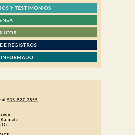
OS Y TESTIMONIOS
RENSA
BLICOS
 DE REGISTROS
 INFORMADO
pal
505-827-2855
 sede
 Runnels
s Dr.
7505