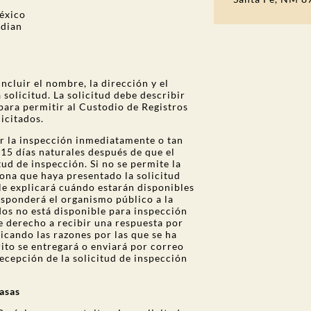
éxico
odian
cluir el nombre, la dirección y el
 solicitud. La solicitud debe describir
 para permitir al Custodio de Registros
licitados.
ir la inspección inmediatamente o tan
15 días naturales después de que el
tud de inspección. Si no se permite la
rsona que haya presentado la solicitud
 le explicará cuándo estarán disponibles
sponderá el organismo público a la
dos no está disponible para inspección
ne derecho a recibir una respuesta por
icando las razones por las que se ha
ito se entregará o enviará por correo
recepción de la solicitud de inspección
tasas