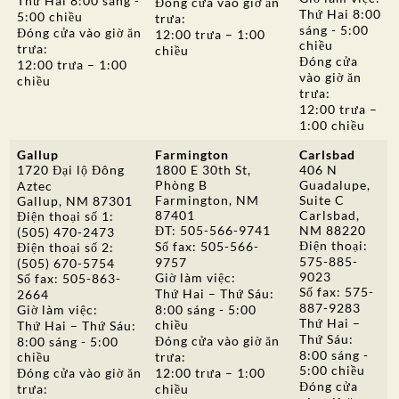
Thứ Hai 8:00 sáng -
Đóng cửa vào giờ ăn
Thứ Hai 8:00
5:00 chiều
trưa:
sáng - 5:00
Đóng cửa vào giờ ăn
12:00 trưa – 1:00
chiều
trưa:
chiều
Đóng cửa
12:00 trưa – 1:00
vào giờ ăn
chiều
trưa:
12:00 trưa –
1:00 chiều
Gallup
Farmington
Carlsbad
1720 Đại lộ Đông
1800 E 30th St,
406 N
Phòng B
Guadalupe,
Aztec
Farmington, NM
Suite C
Gallup, NM 87301
87401
Carlsbad,
Điện thoại số 1:
ĐT: 505-566-9741
NM 88220
(505) 470-2473
Điện thoại:
Số fax: 505-566-
Điện thoại số 2:
575-885-
9757
(505) 670-5754
9023
Giờ làm việc:
Số fax: 505-863-
Số fax: 575-
Thứ Hai – Thứ Sáu:
2664
887-9283
Giờ làm việc:
8:00 sáng - 5:00
Thứ Hai –
chiều
Thứ Hai – Thứ Sáu:
Thứ Sáu:
Đóng cửa vào giờ ăn
8:00 sáng - 5:00
8:00 sáng -
chiều
trưa:
5:00 chiều
Đóng cửa vào giờ ăn
12:00 trưa – 1:00
Đóng cửa
trưa:
chiều