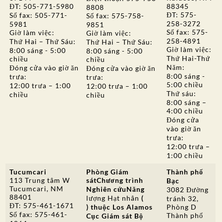
ĐT: 505-771-5980
88345
8808
ĐT: 575-
Số fax: 505-771-
Số fax: 575-758-
258-3272
5981
9851
Số fax: 575-
Giờ làm việc:
Giờ làm việc:
258-4891
Thứ Hai – Thứ Sáu:
Thứ Hai – Thứ Sáu:
Giờ làm việc:
8:00 sáng - 5:00
8:00 sáng - 5:00
Thứ Hai-Thứ
chiều
chiều
Năm:
Đóng cửa vào giờ ăn
Đóng cửa vào giờ ăn
8:00 sáng -
trưa:
trưa:
5:00 chiều
12:00 trưa – 1:00
12:00 trưa – 1:00
Thứ sáu:
chiều
chiều
8:00 sáng –
4:00 chiều
Đóng cửa
vào giờ ăn
trưa:
12:00 trưa –
1:00 chiều
Tucumcari
Phòng Giám
Thành phố
113 Trung tâm W
sát
Chương trình
Bạc
Tucumcari, NM
Nghiên cứu
Năng
3082 Đường
88401
lượng Hạt nhân
(
tránh 32,
ĐT: 575-461-1671
) thuộc Los Alamos
Phòng D
Số fax: 575-461-
Thành phố
Cục Giám sát Bộ