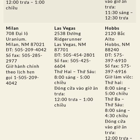
vào giờ ăn
12:00 trưa – 1:00
trưa:
chiều
11:30 sáng –
12:30 trưa
Milan
Las Vegas
Hobbs
708 Đại lộ
2538 Đường
2120 Bắc
Uranium.
Ridgerunner
Alto
Milan, NM 87021
Las Vegas, NM
Hobbs, NM
ĐT: 505-209-4042
87701
88240
ĐT: 505-454-2801
ĐT: 575-
Số fax: 505-285-
Số fax: 505-425-
397-6910
2977
Số fax: 575-
Giờ hành chính
6604
Thứ Hai – Thứ Sáu:
397-6916
theo lịch hẹn
Giờ làm việc:
8:00 sáng - 5:00
gọi 1-505-209-
chiều
Thứ hai:
4042
Đóng cửa vào giờ ăn
8:00 sáng –
5:00 chiều
trưa:
Thứ Ba –
12:00 trưa – 1:00
Thứ Sáu:
chiều
8:00 sáng –
4:30 chiều
Đóng cửa
vào giờ ăn
trưa:
12:00 trưa –