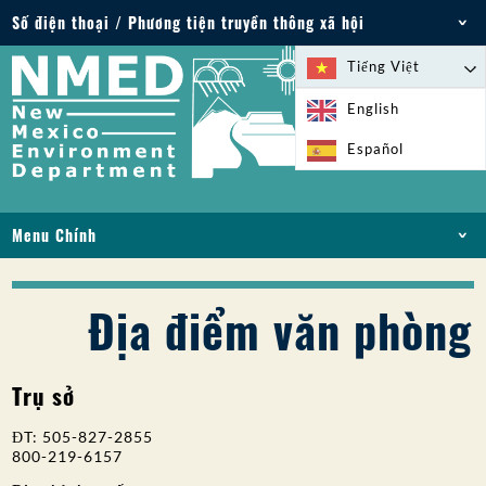
Số điện thoại / Phương tiện truyền thông xã hội
Điện thoại: 505-827-2855
Tiếng Việt
1-800-219-6157
English
Trường hợp khẩn cấp về môi trường: 505-827-
Español
9329 (24 giờ)
Menu Chính
NHÀ
VỀ
Địa điểm văn phòng
GIẤY PHÉP VÀ GIẤY PHÉP
TUÂN THỦ VÀ THỰC THI
Trụ sở
PFAS Ở NM
TÀI TRỢ
ĐT: 505-827-2855
DỊCH VỤ TRỰC TUYẾN
800-219-6157
THƯ VIỆN