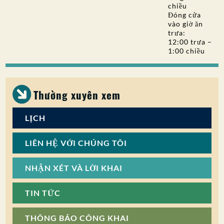
chiều
Đóng cửa
vào giờ ăn
trưa:
12:00 trưa –
1:00 chiều
Thường xuyên xem
LỊCH
LIÊN HỆ VỚI CHÚNG TÔI
NHẬN XÉT VÀ LỜI KHAI
TIN TỨC
THÔNG BÁO CÔNG KHAI