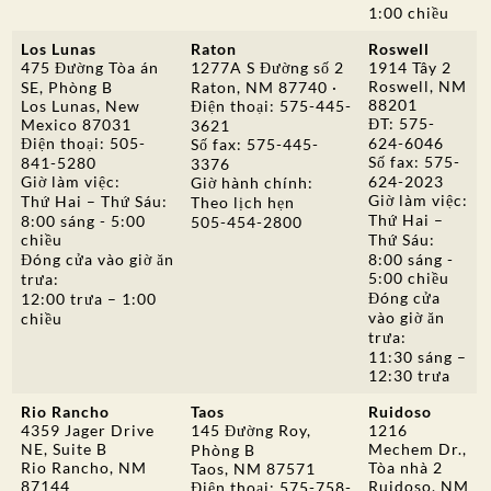
1:00 chiều
Los Lunas
Raton
Roswell
475 Đường Tòa án
1277A S Đường số 2
1914 Tây 2
Roswell, NM
SE, Phòng B
Raton, NM 87740 ·
88201
Los Lunas, New
Điện thoại: 575-445-
ĐT: 575-
Mexico 87031
3621
Điện thoại: 505-
624-6046
Số fax: 575-445-
Số fax: 575-
841-5280
3376
Giờ làm việc:
624-2023
Giờ hành chính:
Giờ làm việc:
Thứ Hai – Thứ Sáu:
Theo lịch hẹn
Thứ Hai –
8:00 sáng - 5:00
505-454-2800
chiều
Thứ Sáu:
Đóng cửa vào giờ ăn
8:00 sáng -
5:00 chiều
trưa:
Đóng cửa
12:00 trưa – 1:00
vào giờ ăn
chiều
trưa:
11:30 sáng –
12:30 trưa
Rio Rancho
Taos
Ruidoso
4359 Jager Drive
145 Đường Roy,
1216
NE, Suite B
Mechem Dr.,
Phòng B
Rio Rancho, NM
Tòa nhà 2
Taos, NM 87571
87144
Ruidoso, NM
Điện thoại: 575-758-