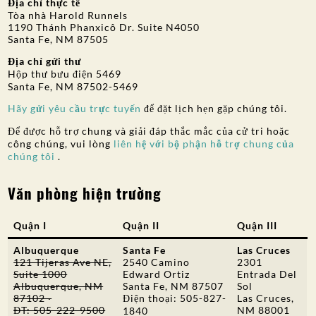
Địa chỉ thực tế
Tòa nhà Harold Runnels
SỰ THAM GIA CỦA CÔNG CHÚNG
1190 Thánh Phanxicô Dr. Suite N4050
Santa Fe, NM 87505
Tìm kiếm:
Địa chỉ gửi thư
Hộp thư bưu điện 5469
Santa Fe, NM 87502-5469
Hãy gửi yêu cầu trực tuyến
để đặt lịch hẹn gặp chúng tôi.
Để được hỗ trợ chung và giải đáp thắc mắc của cử tri hoặc
công chúng, vui lòng
liên hệ với bộ phận hỗ trợ chung của
chúng tôi
.
Văn phòng hiện trường
Quận I
Quận II
Quận III
Albuquerque
Santa Fe
Las Cruces
121 Tijeras Ave NE,
2540 Camino
2301
Suite 1000
Edward Ortiz
Entrada Del
Albuquerque, NM
Santa Fe, NM 87507
Sol
87102 ·
Điện thoại: 505-827-
Las Cruces,
ĐT: 505-222-9500
NM 88001
1840