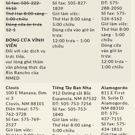
ĐT: 575-
Số fax: 505-222-
Số fax: 505-827-
288-2050
9510
1839
Số fax: 575-
Thứ Hai 8:00 sáng -
Giờ làm việc:
526-6162
5:00 chiều
Thứ Hai 8:00 sáng -
Giờ làm việc:
Đóng cửa ăn trưa
5:00 chiều
Thứ Hai 8:00
12-1
Đóng cửa vào giờ ăn
sáng - 5:00
trưa:
chiều
ĐÓNG CỬA VĨNH
12:00 trưa – 1:00
Đóng cửa
VIỄN
chiều
vào giờ ăn
Đối với các dịch vụ
trưa:
trực tiếp,
12:00 trưa –
vui lòng ghé thăm
1:00 chiều
văn phòng thực địa
Rio Rancho của
NMED
Clovis
Tiếng Tây Ban Nha
Alamogordo
100 E Manana, Đơn
811 E First
912 Đường sắt Bắc
St, Suite D
vị 3
Espanola, NM 87532
Alamogordo,
Clovis, NM 88101
ĐT: 505-753-7256
NM 88310
Điện thoại: 575-
Số fax: 505-753-
ĐT: 575-
762-3728
1840
437-7115
Số fax: 575-769-
Giờ làm việc:
Số fax: 575-
2527
Thứ Hai 8:00 sáng -
434-1813
Giờ làm việc:
5:00 chiều
Giờ làm việc: