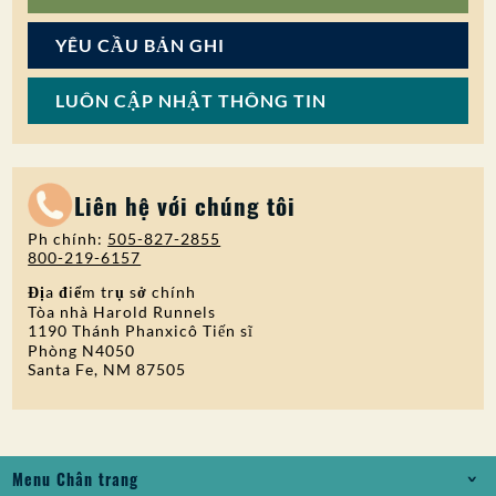
YÊU CẦU BẢN GHI
LUÔN CẬP NHẬT THÔNG TIN
Liên hệ với chúng tôi
Ph chính:
505-827-2855
800-219-6157
Địa điểm trụ sở chính
Tòa nhà Harold Runnels
1190 Thánh Phanxicô Tiến sĩ
Phòng N4050
Santa Fe, NM 87505
Menu Chân trang