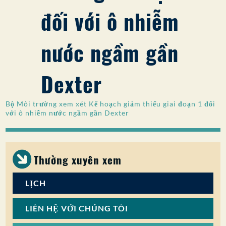
đối với ô nhiễm
SỰ THAM GIA CỦA CÔNG CHÚNG
Tìm kiếm:
nước ngầm gần
Dexter
Bộ Môi trường xem xét Kế hoạch giảm thiểu giai đoạn 1 đối
với ô nhiễm nước ngầm gần Dexter
Thường xuyên xem
LỊCH
LIÊN HỆ VỚI CHÚNG TÔI