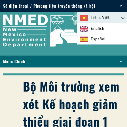
Số điện thoại / Phương tiện truyền thông xã hội
Điện thoại: 505-827-2855
Tiếng Việt
1-800-219-6157
English
Trường hợp khẩn cấp về môi trường: 505-827-
Español
9329 (24 giờ)
Menu Chính
NHÀ
VỀ
Bộ Môi trường xem
GIẤY PHÉP VÀ GIẤY PHÉP
TUÂN THỦ VÀ THỰC THI
xét Kế hoạch giảm
PFAS Ở NM
TÀI TRỢ
thiểu giai đoạn 1
DỊCH VỤ TRỰC TUYẾN
THƯ VIỆN