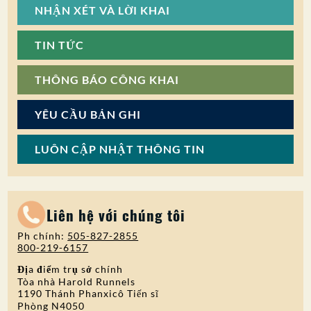
NHẬN XÉT VÀ LỜI KHAI
TIN TỨC
THÔNG BÁO CÔNG KHAI
YÊU CẦU BẢN GHI
LUÔN CẬP NHẬT THÔNG TIN
Liên hệ với chúng tôi
Ph chính:
505-827-2855
800-219-6157
Địa điểm trụ sở chính
Tòa nhà Harold Runnels
1190 Thánh Phanxicô Tiến sĩ
Phòng N4050