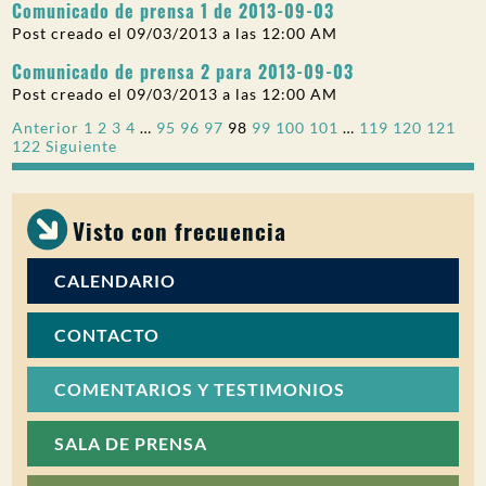
Comunicado de prensa 1 de 2013-09-03
Post creado el 09/03/2013 a las 12:00 AM
Comunicado de prensa 2 para 2013-09-03
Post creado el 09/03/2013 a las 12:00 AM
Paginación
Anterior
1
2
3
4
…
95
96
97
98
99
100
101
…
119
120
121
122
Siguiente
de
entradas
Visto con frecuencia
CALENDARIO
CONTACTO
COMENTARIOS Y TESTIMONIOS
SALA DE PRENSA