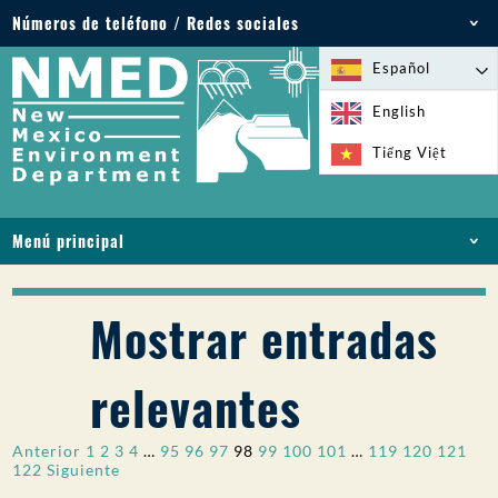
Números de teléfono / Redes sociales
Teléfono: 505-827-2855
Español
1-800-219-6157
English
Emergencias medioambientales: 505-827-9329
Tiếng Việt
(24 horas)
Menú principal
INICIO
ACERCA DE
Mostrar entradas
LICENCIAS Y PERMISOS
CUMPLIMIENTO Y EJECUCIÓN
relevantes
PFAS EN NM
FINANCIACIÓN
Paginación
Anterior
1
2
3
4
…
95
96
97
98
99
100
101
…
119
120
121
SERVICIOS EN LÍNEA
122
Siguiente
de
BIBLIOTECA