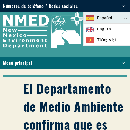
Números de teléfono / Redes sociales
Teléfono: 505-827-2855
Español
1-800-219-6157
English
Emergencias medioambientales: 505-827-9329
Tiếng Việt
(24 horas)
Menú principal
INICIO
ACERCA DE
El Departamento
LICENCIAS Y PERMISOS
CUMPLIMIENTO Y EJECUCIÓN
de Medio Ambiente
PFAS EN NM
FINANCIACIÓN
confirma que es
SERVICIOS EN LÍNEA
BIBLIOTECA