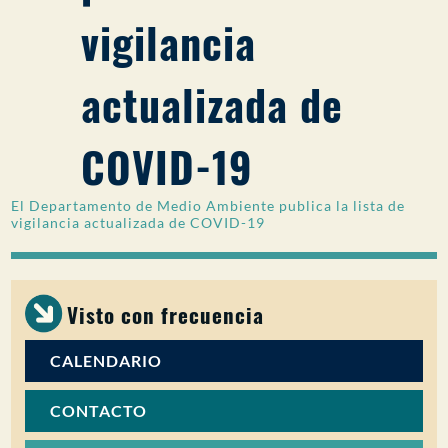
vigilancia
PARTICIPACIÓN DEL PÚBLICO
Buscar:
actualizada de
COVID-19
El Departamento de Medio Ambiente publica la lista de
vigilancia actualizada de COVID-19
Visto con frecuencia
CALENDARIO
CONTACTO