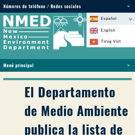
Números de teléfono / Redes sociales
Teléfono: 505-827-2855
Español
1-800-219-6157
English
Emergencias medioambientales: 505-827-9329
Tiếng Việt
(24 horas)
Menú principal
INICIO
ACERCA DE
El Departamento
LICENCIAS Y PERMISOS
CUMPLIMIENTO Y EJECUCIÓN
de Medio Ambiente
PFAS EN NM
FINANCIACIÓN
publica la lista de
SERVICIOS EN LÍNEA
BIBLIOTECA