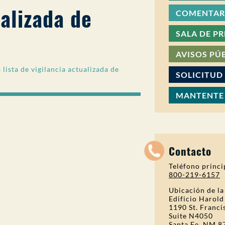
ualizada de
COMENTARI
SALA DE P
AVISOS PÚ
ista de vigilancia actualizada de
SOLICITUD
MANTENTE
Contacto
Teléfono princi
800-219-6157
Ubicación de la
Edificio Harold
1190 St. Franci
Suite N4050
Santa Fe, NM 8