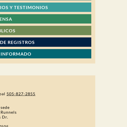
OS Y TESTIMONIOS
RENSA
BLICOS
 DE REGISTROS
 INFORMADO
pal
505-827-2855
 sede
 Runnels
s Dr.
7505