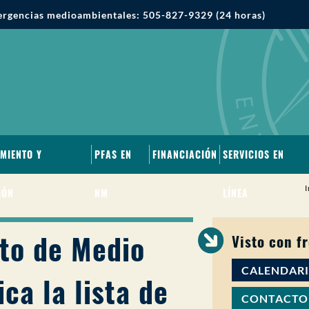
rgencias medioambientales: 505-827-9329 (24 horas)
MIENTO Y
PFAS EN
FINANCIACIÓN
SERVICIOS EN
I
IÓN
NM
LÍNEA
to de Medio
Visto con f
CALENDAR
ca la lista de
CONTACTO