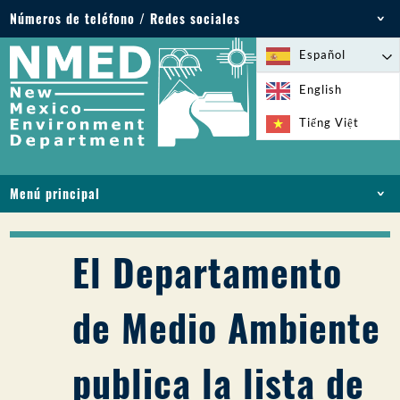
Números de teléfono / Redes sociales
Teléfono: 505-827-2855
Español
1-800-219-6157
English
Emergencias medioambientales: 505-827-9329
Tiếng Việt
(24 horas)
Menú principal
INICIO
ACERCA DE
El Departamento
LICENCIAS Y PERMISOS
CUMPLIMIENTO Y EJECUCIÓN
de Medio Ambiente
PFAS EN NM
FINANCIACIÓN
publica la lista de
SERVICIOS EN LÍNEA
BIBLIOTECA