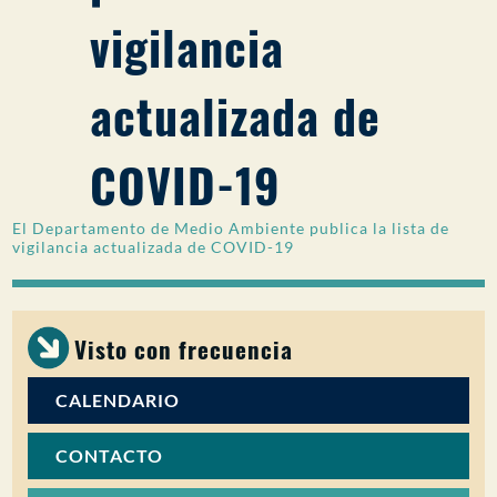
vigilancia
PARTICIPACIÓN DEL PÚBLICO
Buscar:
actualizada de
COVID-19
El Departamento de Medio Ambiente publica la lista de
vigilancia actualizada de COVID-19
Visto con frecuencia
CALENDARIO
CONTACTO