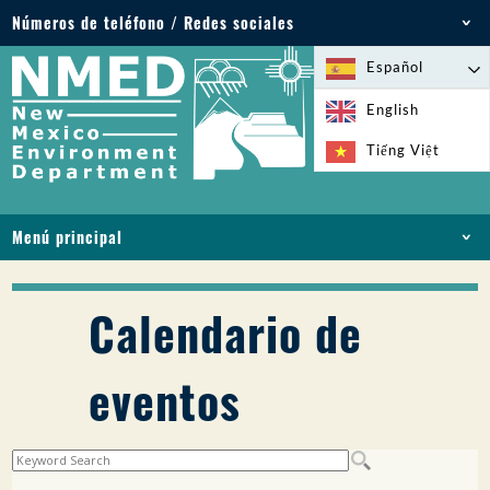
Números de teléfono / Redes sociales
Teléfono: 505-827-2855
Español
1-800-219-6157
English
Emergencias medioambientales: 505-827-9329
Tiếng Việt
(24 horas)
Menú principal
INICIO
ACERCA DE
Calendario de
LICENCIAS Y PERMISOS
CUMPLIMIENTO Y EJECUCIÓN
eventos
PFAS EN NM
FINANCIACIÓN
SERVICIOS EN LÍNEA
BIBLIOTECA