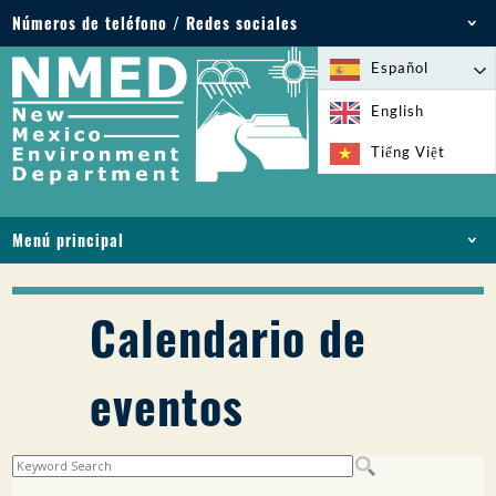
Números de teléfono / Redes sociales
Teléfono: 505-827-2855
Español
1-800-219-6157
English
Emergencias medioambientales: 505-827-9329
Tiếng Việt
(24 horas)
Menú principal
INICIO
ACERCA DE
Calendario de
LICENCIAS Y PERMISOS
CUMPLIMIENTO Y EJECUCIÓN
eventos
PFAS EN NM
FINANCIACIÓN
SERVICIOS EN LÍNEA
BIBLIOTECA