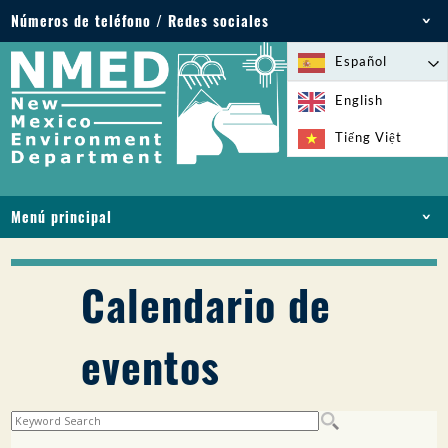
Números de teléfono / Redes sociales
Teléfono: 505-827-2855
Español
1-800-219-6157
English
Emergencias medioambientales: 505-827-9329
Tiếng Việt
(24 horas)
Menú principal
INICIO
ACERCA DE
Calendario de
LICENCIAS Y PERMISOS
CUMPLIMIENTO Y EJECUCIÓN
eventos
PFAS EN NM
FINANCIACIÓN
SERVICIOS EN LÍNEA
BIBLIOTECA