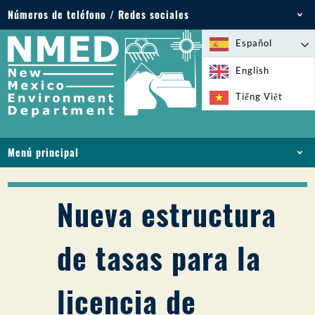
Números de teléfono / Redes sociales
Teléfono: 505-827-2855
Español
1-800-219-6157
English
Emergencias medioambientales: 505-827-9329
Tiếng Việt
(24 horas)
Menú principal
INICIO
ACERCA DE
Nueva estructura
LICENCIAS Y PERMISOS
CUMPLIMIENTO Y EJECUCIÓN
de tasas para la
PFAS EN NM
FINANCIACIÓN
licencia de
SERVICIOS EN LÍNEA
BIBLIOTECA