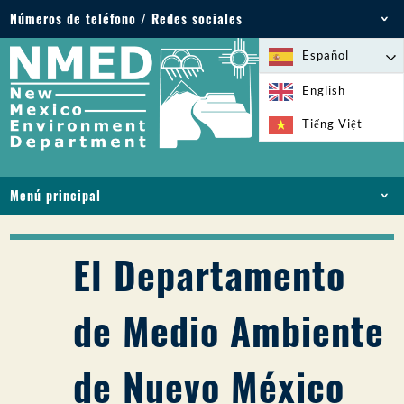
Números de teléfono / Redes sociales
Teléfono: 505-827-2855
Español
1-800-219-6157
English
Emergencias medioambientales: 505-827-9329
Tiếng Việt
(24 horas)
Menú principal
INICIO
ACERCA DE
El Departamento
LICENCIAS Y PERMISOS
CUMPLIMIENTO Y EJECUCIÓN
de Medio Ambiente
PFAS EN NM
FINANCIACIÓN
de Nuevo México
SERVICIOS EN LÍNEA
BIBLIOTECA