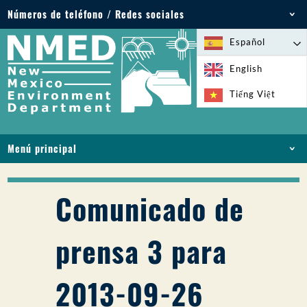
Números de teléfono / Redes sociales
Teléfono: 505-827-2855
Español
1-800-219-6157
English
Emergencias medioambientales: 505-827-9329
Tiếng Việt
(24 horas)
Menú principal
INICIO
ACERCA DE
Comunicado de
LICENCIAS Y PERMISOS
CUMPLIMIENTO Y EJECUCIÓN
prensa 3 para
PFAS EN NM
FINANCIACIÓN
2013-09-26
SERVICIOS EN LÍNEA
BIBLIOTECA