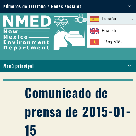
Números de teléfono / Redes sociales
Teléfono: 505-827-2855
Español
1-800-219-6157
English
Emergencias medioambientales: 505-827-9329
Tiếng Việt
(24 horas)
Menú principal
INICIO
ACERCA DE
Comunicado de
LICENCIAS Y PERMISOS
CUMPLIMIENTO Y EJECUCIÓN
prensa de 2015-01-
PFAS EN NM
FINANCIACIÓN
15
SERVICIOS EN LÍNEA
BIBLIOTECA