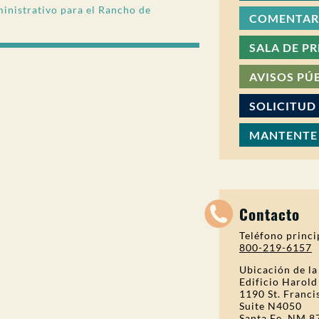
nistrativo para el Rancho de
COMENTARI
SALA DE P
AVISOS PÚ
SOLICITUD
MANTENTE
Contacto
Teléfono princi
800-219-6157
Ubicación de la
Edificio Harold
1190 St. Franci
Suite N4050
Santa Fe, NM 8