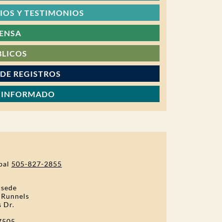
OS Y TESTIMONIOS
RENSA
BLICOS
 DE REGISTROS
 INFORMADO
pal
505-827-2855
 sede
 Runnels
s Dr.
7505