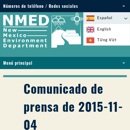
Números de teléfono / Redes sociales
Teléfono: 505-827-2855
Español
1-800-219-6157
English
Emergencias medioambientales: 505-827-9329
Tiếng Việt
(24 horas)
Menú principal
INICIO
ACERCA DE
Comunicado de
LICENCIAS Y PERMISOS
CUMPLIMIENTO Y EJECUCIÓN
prensa de 2015-11-
PFAS EN NM
FINANCIACIÓN
04
SERVICIOS EN LÍNEA
BIBLIOTECA