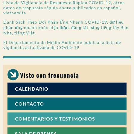
Lista de Vigilancia de Respuesta Rápida COVID-19, otros
datos de respuesta rápida ahora publicados en español,
vietnamita
Danh Sách Theo Dõi Phản Ứng Nhanh COVID-19, dữ liệu
phản ứng nhanh khác hiện được đăng tải bằng tiếng Tây Ban
Nha, tiếng Việt
El Departamento de Medio Ambiente publica la lista de
vigilancia actualizada de COVID-19
Visto con frecuencia
CALENDARIO
CONTACTO
COMENTARIOS Y TESTIMONIOS
SALA DE PRENSA