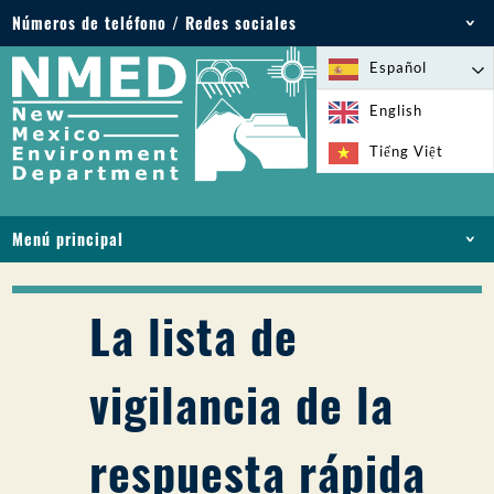
Números de teléfono / Redes sociales
Teléfono: 505-827-2855
Español
1-800-219-6157
English
Emergencias medioambientales: 505-827-9329
Tiếng Việt
(24 horas)
Menú principal
INICIO
ACERCA DE
La lista de
LICENCIAS Y PERMISOS
CUMPLIMIENTO Y EJECUCIÓN
vigilancia de la
PFAS EN NM
FINANCIACIÓN
respuesta rápida
SERVICIOS EN LÍNEA
BIBLIOTECA