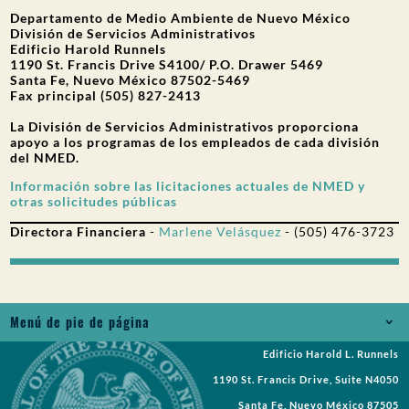
Departamento de Medio Ambiente de Nuevo México
PARTICIPACIÓN DEL PÚBLICO
División de Servicios Administrativos
Edificio Harold Runnels
Buscar:
1190 St. Francis Drive S4100/ P.O. Drawer 5469
Santa Fe, Nuevo México 87502-5469
Fax principal (505) 827-2413
La División de Servicios Administrativos proporciona
apoyo a los programas de los empleados de cada división
del NMED.
Información sobre las licitaciones actuales de NMED y
otras solicitudes públicas
Directora Financiera
-
Marlene Velásquez
- (505) 476-3723
Menú de pie de página
Edificio Harold L. Runnels
Empleos
1190 St. Francis Drive, Suite N4050
Solicitud de registros
Santa Fe, Nuevo México 87505