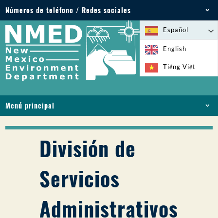
Números de teléfono / Redes sociales
Teléfono: 505-827-2855
Español
1-800-219-6157
English
Emergencias medioambientales: 505-827-9329
Tiếng Việt
(24 horas)
Menú principal
INICIO
ACERCA DE
División de
LICENCIAS Y PERMISOS
CUMPLIMIENTO Y EJECUCIÓN
Servicios
PFAS EN NM
FINANCIACIÓN
Administrativos
SERVICIOS EN LÍNEA
BIBLIOTECA