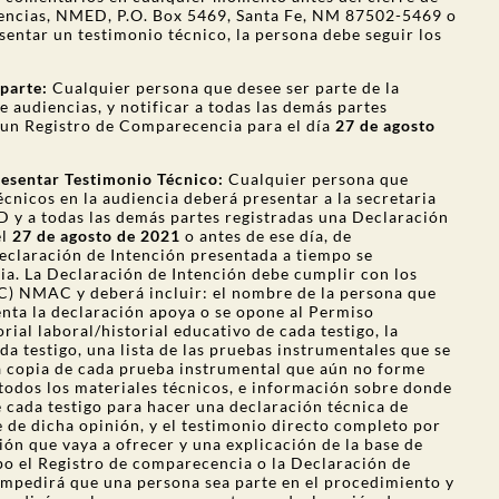
diencias, NMED, P.O. Box 5469, Santa Fe, NM 87502-5469 o
esentar un testimonio técnico, la persona debe seguir los
 parte:
Cualquier persona que desee ser parte de la
e audiencias, y notificar a todas las demás partes
, un Registro de Comparecencia para el día
27 de agosto
resentar Testimonio Técnico:
Cualquier persona que
cnicos en la audiencia deberá presentar a la secretaria
ED y a todas las demás partes registradas una
Declaración
el
27 de agosto de 2021
o antes de ese día, de
laración de Intención presentada a tiempo se
a. La Declaración de Intención debe cumplir con los
C) NMAC y deberá incluir: el nombre de la persona que
enta la declaración apoya o se opone al Permiso
rial laboral/historial educativo de cada testigo, la
a testigo, una lista de las pruebas instrumentales que se
a copia de cada prueba instrumental que aún no forme
 todos los materiales técnicos, e información sobre donde
e cada testigo para hacer una declaración técnica de
e de dicha opinión, y el testimonio directo completo por
nión que vaya a ofrecer y una explicación de la base de
po el Registro de comparecencia o la Declaración de
impedirá que una persona sea parte en el procedimiento y