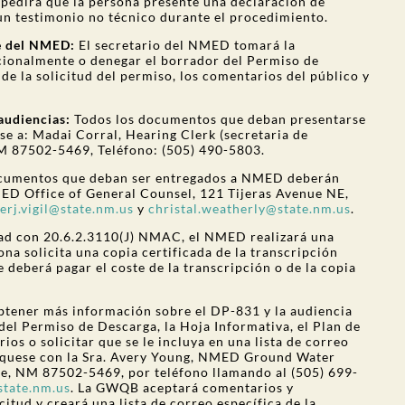
mpedirá que la persona presente una declaración de
 un testimonio no técnico durante el procedimiento.
te del NMED:
El secretario del NMED tomará la
cionalmente o denegar el borrador del Permiso de
de la solicitud del permiso, los comentarios del público y
audiencias:
Todos los documentos que deban presentarse
se a: Madai Corral, Hearing Clerk (secretaria de
NM 87502-5469, Teléfono: (505) 490-5803.
ocumentos que deban ser entregados a NMED deberán
MED Office of General Counsel, 121 Tijeras Avenue NE,
erj.vigil@state.nm.us
y
christal.weatherly@state.nm.us
.
ad con 20.6.2.3110(J) NMAC, el NMED realizará una
ona solicita una copia certificada de la transcripción
te deberá pagar el coste de la transcripción o de la copia
btener más información sobre el DP-831 y la audiencia
del Permiso de Descarga, la Hoja Informativa, el Plan de
ios o solicitar que se le incluya en una lista de correo
níquese con la Sra. Avery Young, NMED Ground Water
Fe, NM 87502-5469, por teléfono llamando al (505) 699-
state.nm.us
. La GWQB aceptará comentarios y
citud y creará una lista de correo específica de la