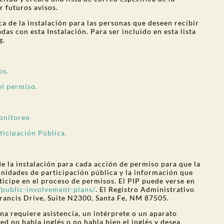
r futuros avisos.
a de la instalación para las personas que deseen recibir
as con esta Instalación. Para ser incluido en esta lista
g.
os.
el permiso.
monitoreo
rticipación Pública.
 la instalación para cada acción de permiso para que la
unidades de participación pública y la información que
icipe en el proceso de permisos. El PIP puede verse en
public-involvement-plans/
. El Registro Administrativo
rancis Drive, Suite N2300, Santa Fe, NM 87505.
na requiere asistencia, un intérprete o un aparato
ted no habla inglés o no habla bien el inglés y desea