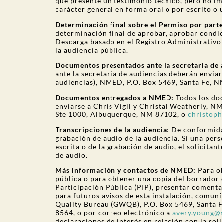
que presente un testimonio técnico, pero no i
carácter general en forma oral o por escrito o
Determinación final sobre el Permiso por par
determinación final de aprobar, aprobar condi
Descarga basado en el Registro Administrativo 
la audiencia pública.
Documentos presentados ante la secretaria de 
ante la secretaria de audiencias deberán enviar
audiencias), NMED, P.O. Box 5469, Santa Fe, 
Documentos entregados a NMED:
Todos los d
enviarse a Chris Vigil y Christal Weatherly, N
Ste 1000, Albuquerque, NM 87102, o
christoph
Transcripciones de la audiencia
: De conformid
grabación de audio de la audiencia. Si una pers
escrita o de la grabación de audio, el solicitan
de audio.
Más información y contactos de NMED:
Para o
pública o para obtener una copia del borrador 
Participación Pública (PIP), presentar comentar
para futuros avisos de esta instalación, comu
Quality Bureau (GWQB), P.O. Box 5469, Santa 
8564, o por correo electrónico a
avery.young@
declaraciones de interés en relación con la soli