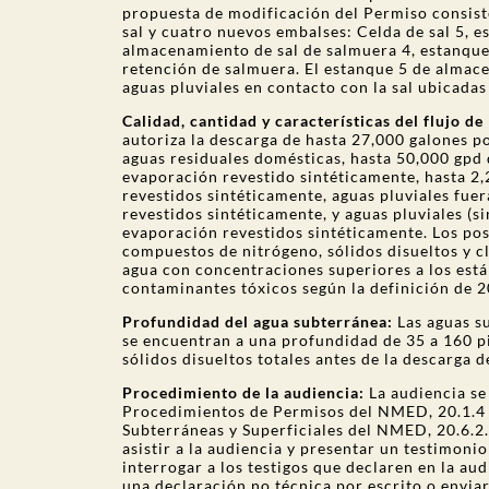
propuesta de modificación del Permiso consist
sal y cuatro nuevos embalses: Celda de sal 5, 
almacenamiento de sal de salmuera 4, estanque
retención de salmuera. El estanque 5 de almace
aguas pluviales en contacto con la sal ubicadas 
Calidad, cantidad y características del flujo de
autoriza la descarga de hasta 27,000 galones po
aguas residuales domésticas, hasta 50,000 gpd 
evaporación revestido sintéticamente, hasta 2
revestidos sintéticamente, aguas pluviales fuer
revestidos sintéticamente, y aguas pluviales (si
evaporación revestidos sintéticamente. Los pos
compuestos de nitrógeno, sólidos disueltos y 
agua con concentraciones superiores a los es
contaminantes tóxicos según la definición de 
Profundidad del agua subterránea:
Las aguas s
se encuentran a una profundidad de 35 a 160 
sólidos disueltos totales antes de la descarga d
Procedimiento de la audiencia:
La audiencia se
Procedimientos de Permisos del NMED, 20.1.4
Subterráneas y Superficiales del NMED, 20.6.
asistir a la audiencia y presentar un testimonio
interrogar a los testigos que declaren en la a
una declaración no técnica por escrito o envia