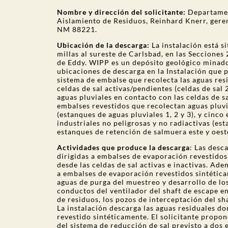
Nombre y dirección del solicitante:
Departament
Aislamiento de Residuos, Reinhard Knerr, geren
NM 88221.
Ubicación de la descarga:
La instalación está s
millas al sureste de Carlsbad, en las Secciones
de Eddy. WIPP es un depósito geológico minado 
ubicaciones de descarga en la Instalación que 
sistema de embalse que recolecta las aguas res
celdas de sal activas/pendientes (celdas de sal 
aguas pluviales en contacto con las celdas de sa
embalses revestidos que recolectan aguas pluvi
(estanques de aguas pluviales 1, 2 y 3), y cinc
industriales no peligrosas y no radiactivas (es
estanques de retención de salmuera este y oest
Actividades que produce la descarga
: Las desc
dirigidas a embalses de evaporación revestidos 
desde las celdas de sal activas e inactivas. Ade
a embalses de evaporación revestidos sintética
aguas de purga del muestreo y desarrollo de lo
conductos del ventilador del
shaft
de escape en
de residuos, los pozos de interceptación del
sh
La instalación descarga las aguas residuales d
revestido sintéticamente. El solicitante propo
del sistema de reducción de sal previsto a dos