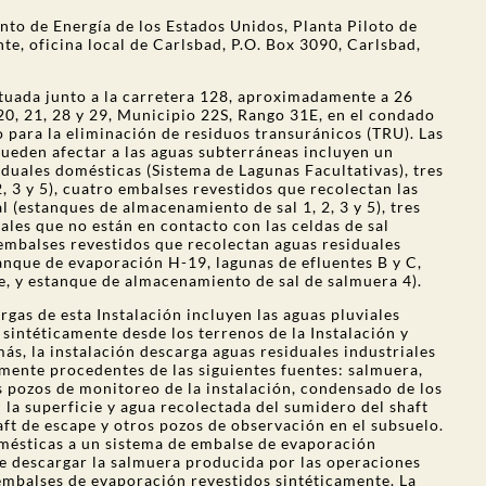
o de Energía de los Estados Unidos, Planta Piloto de
te, oficina local de Carlsbad, P.O. Box 3090, Carlsbad,
ituada junto a la carretera 128, aproximadamente a 26
 20, 21, 28 y 29, Municipio 22S, Rango 31E, en el condado
para la eliminación de residuos transuránicos (TRU). Las
pueden afectar a las aguas subterráneas incluyen un
iduales domésticas (Sistema de Lagunas Facultativas), tres
2, 3 y 5), cuatro embalses revestidos que recolectan las
l (estanques de almacenamiento de sal 1, 2, 3 y 5), tres
ales que no están en contacto con las celdas de sal
o embalses revestidos que recolectan aguas residuales
tanque de evaporación H-19, lagunas de efluentes B y C,
e, y estanque de almacenamiento de sal de salmuera 4).
argas de esta Instalación incluyen las aguas pluviales
sintéticamente desde los terrenos de la Instalación y
más, la instalación descarga aguas residuales industriales
mente procedentes de las siguientes fuentes: salmuera,
s pozos de monitoreo de la instalación, condensado de los
 la superficie y agua recolectada del sumidero del
shaft
aft
de escape y otros pozos de observación en el subsuelo.
omésticas a un sistema de embalse de evaporación
ne descargar la salmuera producida por las operaciones
 embalses de evaporación revestidos sintéticamente. La