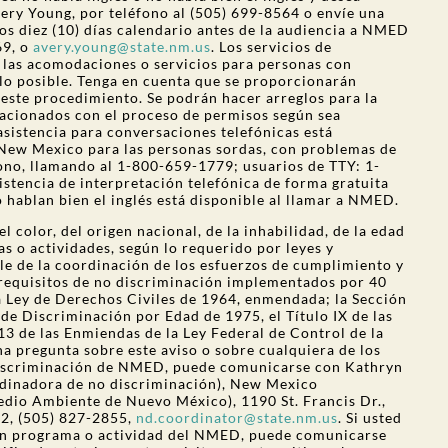
very Young, por teléfono al (505) 699-8564 o envíe una
nos diez (10) días calendario antes de la audiencia a NMED
69, o
avery.young@state.nm.us
. Los servicios de
y las acomodaciones o servicios para personas con
lo posible. Tenga en cuenta que se proporcionarán
 este procedimiento. Se podrán hacer arreglos para la
acionados con el proceso de permisos según sea
asistencia para conversaciones telefónicas está
y New Mexico para las personas sordas, con problemas de
fono, llamando al 1-800-659-1779; usuarios de TTY: 1-
stencia de interpretación telefónica de forma gratuita
 hablan bien el inglés está disponible al llamar a NMED.
 color, del origen nacional, de la inhabilidad, de la edad
s o actividades, según lo requerido por leyes y
le de la coordinación de los esfuerzos de cumplimiento y
os requisitos de no discriminación implementados por 40
 la Ley de Derechos Civiles de 1964, enmendada; la Sección
 de Discriminación por Edad de 1975, el Título IX de las
3 de las Enmiendas de la Ley Federal de Control de la
a pregunta sobre este aviso o sobre cualquiera de los
discriminación de NMED, puede comunicarse con Kathryn
dinadora de no discriminación), New Mexico
io Ambiente de Nuevo México), 1190 St. Francis Dr.,
02, (505) 827-2855,
nd.coordinator@state.nm.us
. Si usted
 un programa o actividad del NMED, puede comunicarse