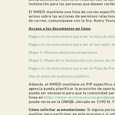
instalación para las personas que deseen recibi
El NMED mantiene una lista de correo específic
avisos sobre las acciones de permisos relacionad
de correo, comuníquese con la Sra. Avery Youn
Acceso a los documentos en línea
:
Haga clic en este enlace para ver la hoja de dat
Haga clic en este enlace para ver el borrador d
Mapa 1: Nuevos embalses propuestos
Mapa 2: Mapa de la instalación con pozos de 
Haga clic en este enlace para ver el Plan de Pa
Vea el aviso de audiencia público
Además, el NMED mantiene un PIP específico de
agencia pueda planificar la provisión de oport
pueda ser necesaria para que la comunidad part
línea en
https://www-archive.env.nm.gov/gwqb/
puede verse en la GWQB, ubicada en 1190 St. F
Cómo solicitar acomodaciones:
Si alguna perso
auxiliar para participar en este proceso o si us