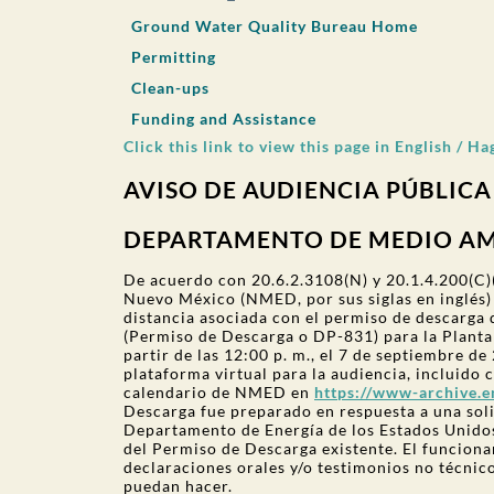
Ground Water Quality Bureau Home
Permitting
Clean-ups
Funding and Assistance
Click this link to view this page in English / Ha
AVISO DE AUDIENCIA PÚBLICA
DEPARTAMENTO DE MEDIO AM
De acuerdo con 20.6.2.3108(N) y 20.1.4.200(
Nuevo México (NMED, por sus siglas en inglés) 
distancia asociada con el permiso de descarga 
(Permiso de Descarga o DP-831) para la Planta 
partir de las 12:00 p. m., el 7 de septiembre de
plataforma virtual para la audiencia, incluido 
calendario de NMED en
https://www-archive.e
Descarga fue preparado en respuesta a una sol
Departamento de Energía de los Estados Unidos
del Permiso de Descarga existente. El funcion
declaraciones orales y/o testimonios no técnic
puedan hacer.