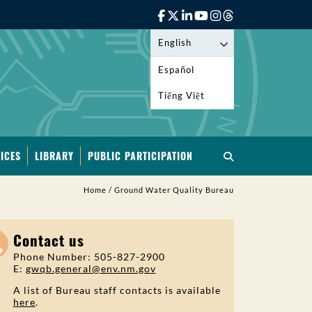
English
Español
Tiếng Việt
ICES
LIBRARY
PUBLIC PARTICIPATION
Home
/
Ground Water Quality Bureau
Contact us
Phone Number: 505-827-2900
E:
gwqb.general@env.nm.gov
A list of Bureau staff contacts is available
here
.