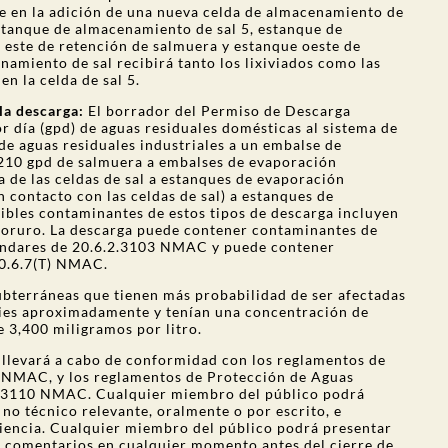
e en la adición de una nueva celda de almacenamiento de
estanque de almacenamiento de sal 5, estanque de
 este de retención de salmuera y estanque oeste de
namiento de sal recibirá tanto los lixiviados como las
en la celda de sal 5.
 la descarga:
El borrador del Permiso de Descarga
r día (gpd) de aguas residuales domésticas al sistema de
de aguas residuales industriales a un embalse de
,210 gpd de salmuera a embalses de evaporación
a de las celdas de sal a estanques de evaporación
n contacto con las celdas de sal) a estanques de
ibles contaminantes de estos tipos de descarga incluyen
cloruro. La descarga puede contener contaminantes de
tándares de 20.6.2.3103 NMAC y puede contener
20.6.7(T) NMAC.
ubterráneas que tienen más probabilidad de ser afectadas
pies aproximadamente y tenían una concentración de
e 3,400 miligramos por litro.
 llevará a cabo de conformidad con los reglamentos de
 NMAC, y los reglamentos de Protección de Aguas
2.3110 NMAC. Cualquier miembro del público podrá
 no técnico relevante, oralmente o por escrito, e
udiencia. Cualquier miembro del público podrá presentar
r comentarios en cualquier momento antes del cierre de