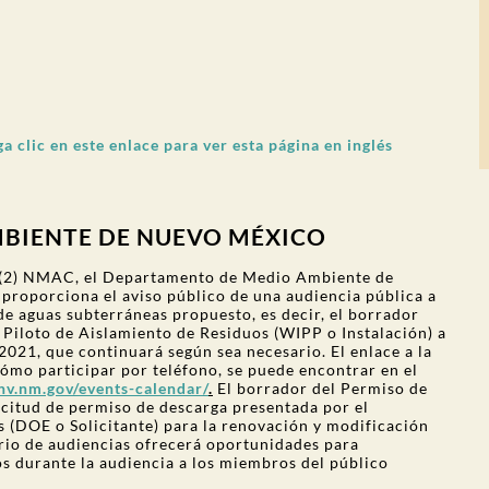
ga clic en este enlace para ver esta página en inglés
BIENTE DE NUEVO MÉXICO
C)(2) NMAC, el Departamento de Medio Ambiente de
proporciona el aviso público de una audiencia pública a
de aguas subterráneas propuesto, es decir, el borrador
Piloto de Aislamiento de Residuos (WIPP o Instalación) a
 2021, que continuará según sea necesario. El enlace a la
cómo participar por teléfono, se puede encontrar en el
nv.nm.gov/events-calendar/
.
El borrador del Permiso de
icitud de permiso de descarga presentada por el
 (DOE o Solicitante) para la renovación y modificación
ario de audiencias ofrecerá oportunidades para
os durante la audiencia a los miembros del público