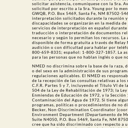
solicitar asistencia, comuníquese con la Sra. A
solicitud por escrito a la Sra. Young por lo me
GWQB, P.O. Box 5469, Santa Fe, NM 87502-54
interpretación solicitados durante la reunión 
discapacidades se organizarán en la medida de 
servicios de interpretación en español durante
traducción o interpretación de documentos rel
necesario y según lo permitan los recursos. La 
disponible de forma gratuita a través de Rela
audición o con dificultad para hablar por telé
800-659-8331; español: 1-800-327-1857. La asi
para las personas que no hablan inglés o que no
NMED no discrimina sobre la base de la raza, del
o del sexo en la administración de sus programa
regulaciones aplicables. El NMED es responsab
de la recepción de las consultas relativas a l
C.F.R. Partes 5 y 7, incluyendo el Título VI de
504 de la Ley de Rehabilitación de 1973; la Ley
Enmiendas de Educación de 1972, y la Sección 1
Contaminación del Agua de 1972. Si tiene algun
programas, políticas o procedimientos de no 
Becker, Non-Discrimination Coordinator (coor
Environment Department (Departamento de Med
Suite N4050, P.O. Box 5469, Santa Fe, NM 875
cree que ha sido discriminado con respecto a