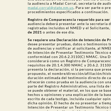
la audiencia a Madai Corral, secretaria de au
madai.corral@state.nm.us
. Para ser parte o pr
procedimientos especificados a continuación.
Registro de Comparecencia requerido para ser
audiencia deberá presentar ante la secretaria d
registradas incluidos el NMED y el Solicitante
de 2021
o antes de ese día.
Se requiere una Declaración de Intención de P
desee presentar pruebas, datos o testimonios té
de audiencias y notificar al solicitante, al NM
de Intención de Presentar Testimonio Técnico
conformidad con 20.6.2.3110(C) NMAC. Una Dec
considerará como un Registro de Comparecenci
requisitos de 20.1.4.300 NMAC y 20.6.2. 3110(
presenta la declaración, si la persona que pres
propuesto, el nombre/dirección/afiliación/histo
duración estimada del testimonio directo de cad
ofrecerán como prueba en la audiencia con un
parte del Registro Administrativo, una lista de
se puede obtener el material, en los que se bas
hechos u opiniones y una explicación de la bas
escrito de cada testigo, incluida cualquier opi
dicha opinión. El hecho de no presentar a tiem
Intención de Presentar un Testimonio Técnico 