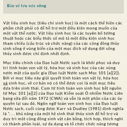
Bảo vệ lưu vực sông
SỰ THAM GIA CỦA CÔNG CHÚNG
Tìm kiếm:
Vật liệu sinh học (tiêu chí sinh học) là một cách thể hiện các
phẩm chất phải có để hỗ trợ một điều kiện mong muốn của
một vật thể nước. Vật liệu sinh học là các tuyên bố tường
thuật hoặc các biểu thức số mô tả một điều kiện sinh học
tham chiếu (cấu trúc và chức năng) của các cộng đồng thủy
sinh sống ở vùng biển của một mục đích sử dụng đời sống
thủy sinh được chỉ định nhất định.
Mục tiêu chính của Đạo luật Nước sạch là khôi phục và duy
trì tính toàn vẹn vật lý, hóa học và sinh học của các vùng
nước mặt của quốc gia (Đạo luật Nước sạch Mục 101 [a][2]).
Bởi vì mục tiêu này giải quyết tính toàn vẹn vật lý, hóa học
và
sinh học, về cơ bản nó có thể được coi là một mục tiêu
dựa trên sinh thái. Cụm từ tính toàn vẹn sinh học bắt nguồn
từ Mục 101 [a][2] của Đạo luật Kiểm soát Ô nhiễm Nước Liên
bang sửa đổi năm 1972 (CWA) và vẫn là một phần của các ủy
quyền lại sau đó. Ngôn ngữ toàn vẹn sinh học của Đạo luật
Nước sạch, cuối cùng được Karr và Dudley (1981) định nghĩa
là ". . . khả năng của một hệ sinh thái thủy sinh để hỗ trợ và
duy trì một cộng đồng sinh vật cân bằng, tích hợp, thích nghi
có thành phần loài, sự đa dạng và tổ chức chức năng tương