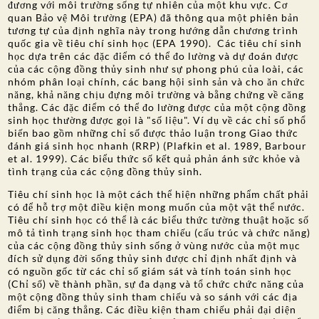
đương với môi trường sống tự nhiên của một khu vực. Cơ
quan Bảo vệ Môi trường (EPA) đã thông qua một phiên bản
tương tự của định nghĩa này trong hướng dẫn chương trình
quốc gia về tiêu chí sinh học (EPA 1990). Các tiêu chí sinh
học dựa trên các đặc điểm có thể đo lường và dự đoán được
của các cộng đồng thủy sinh như sự phong phú của loài, các
nhóm phân loại chính, các bang hội sinh sản và cho ăn chức
năng, khả năng chịu đựng môi trường và bằng chứng về căng
thẳng. Các đặc điểm có thể đo lường được của một cộng đồng
sinh học thường được gọi là "số liệu". Ví dụ về các chỉ số phổ
biến bao gồm những chỉ số được thảo luận trong Giao thức
đánh giá sinh học nhanh (RRP) (Plafkin et al. 1989, Barbour
et al. 1999). Các biểu thức số kết quả phản ánh sức khỏe và
tình trạng của các cộng đồng thủy sinh.
Tiêu chí sinh học là một cách thể hiện những phẩm chất phải
có để hỗ trợ một điều kiện mong muốn của một vật thể nước.
Tiêu chí sinh học có thể là các biểu thức tường thuật hoặc số
mô tả tình trạng sinh học tham chiếu (cấu trúc và chức năng)
của các cộng đồng thủy sinh sống ở vùng nước của một mục
đích sử dụng đời sống thủy sinh được chỉ định nhất định và
có nguồn gốc từ các chỉ số giám sát và tính toán sinh học
(Chỉ số) về thành phần, sự đa dạng và tổ chức chức năng của
một cộng đồng thủy sinh tham chiếu và so sánh với các địa
điểm bị căng thẳng. Các điều kiện tham chiếu phải đại diện