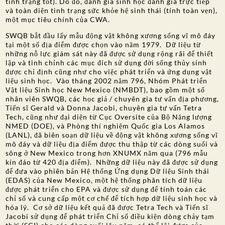
tình trạng tốt). Do đó, đánh giá sinh học đánh giá trực tiếp
và toàn diện tình trạng sức khỏe hệ sinh thái (tính toàn vẹn),
một mục tiêu chính của CWA.
SWQB bắt đầu lấy mẫu động vật không xương sống vĩ mô đáy
tại một số địa điểm được chọn vào năm 1979. Dữ liệu từ
những nỗ lực giám sát này đã được sử dụng rộng rãi để thiết
lập và tinh chỉnh các mục đích sử dụng đời sống thủy sinh
được chỉ định cũng như cho việc phát triển và ứng dụng vật
liệu sinh học. Vào tháng 2002 năm 796, Nhóm Phát triển
Vật liệu Sinh học New Mexico (NMBDT), bao gồm một số
nhân viên SWQB, các học giả / chuyên gia tư vấn địa phương,
Tiến sĩ Gerald và Donna Jacobi, chuyên gia tư vấn Tetra
Tech, cũng như đại diện từ Cục Oversite của Bộ Năng lượng
NMED (DOE), và Phòng thí nghiệm Quốc gia Los Alamos
(LANL), đã biên soạn dữ liệu về động vật không xương sống vĩ
mô đáy và dữ liệu địa điểm được thu thập từ các dòng suối và
sông ở New Mexico trong hơn XNUMX năm qua (796 mẫu
kín đáo từ 420 địa điểm). Những dữ liệu này đã được sử dụng
để đưa vào phiên bản Hệ thống Ứng dụng Dữ liệu Sinh thái
(EDAS) của New Mexico, một hệ thống phân tích dữ liệu
được phát triển cho EPA và được sử dụng để tính toán các
chỉ số và cung cấp một cơ chế để tích hợp dữ liệu sinh học và
hóa lý. Cơ sở dữ liệu kết quả đã được Tetra Tech và Tiến sĩ
Jacobi sử dụng để phát triển Chỉ số điều kiện dòng chảy tạm