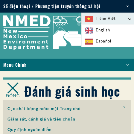
Số điện thoại / Phương tiện truyền thông xã hội
Điện thoại: 505-827-2855
Tiếng Việt
1-800-219-6157
English
Trường hợp khẩn cấp về môi trường: 505-827-
Español
9329 (24 giờ)
Menu Chính
NHÀ
VỀ
Đánh giá sinh học
GIẤY PHÉP VÀ GIẤY PHÉP
ĐÓNG
TUÂN THỦ VÀ THỰC THI
PFAS Ở NM
Cục chất lượng nước mặt Trang chủ
TÀI TRỢ
Giám sát, đánh giá và tiêu chuẩn
DỊCH VỤ TRỰC TUYẾN
Quy định nguồn điểm
THƯ VIỆN