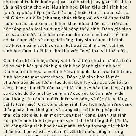
cho các điều kiện không bị cản trở hoặc bị suy giảm tối thiểu
và là nền tảng cho vật liệu sinh học. Điểm tiêu chí sinh học
(phương pháp tiếp cận đa trắc học) hoặc Giá trị quan sát so
với Giá trị dự kiến (phương pháp thống kê) có thể được thiết
lập cho các điều kiện sinh học khác nhau được đặc trưng bởi
hệ thống phân loại sử dụng đời sống thủy sinh. Đánh giá sinh
học sau đó được tiến hành để xác định xem một vật thể nước
có đạt được việc sử dụng đời sống thủy sinh được chỉ định
hay không bằng cách so sánh kết quả đánh giá với vật liệu
sinh học được thiết lập cho khu vực đó và loại vật thể nước.
Các tiêu chí sinh học đóng vai trò là tiêu chuẩn mà dựa trên
đó so sánh kết quả đánh giá sinh học (đánh giá sinh học).
Đánh giá sinh học là một phương pháp để đánh giá tình trạng
sinh học của một waterbody. Đánh giá sinh học là một
phương tiện để đo lường tác động tích lũy của các yếu tố gây
căng thẳng như chất độc hại, nhiệt độ, oxy hòa tan, lắng / phù
sa và chế độ dòng chảy cũng như các yếu tố ảnh hưởng đến
các thông số trên như điều kiện ven sông và đặc điểm dòng
vật lý (địa mạo). Các cộng đồng sinh học tích hợp những căng
thẳng này theo thời gian và cung cấp một biện pháp sinh
thái của các điều kiện môi trường biến động. Đánh giá sinh
học phản ánh tình trạng toàn vẹn sinh thái tổng thể (tức là,
khi cộng đồng sinh học khỏe mạnh, thông thường các thành
phần hóa học và vật lý của một vật thể nước cũng ở trong