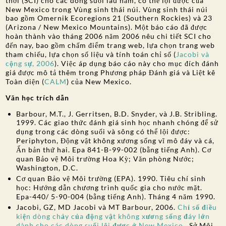
thời (SCI) cho các dòng suối lâu năm, có thể lội được của
New Mexico trong Vùng sinh thái núi. Vùng sinh thái núi
bao gồm Omernik Ecoregions 21 (Southern Rockies) và 23
(Arizona / New Mexico Mountains). Một báo cáo đã được
hoàn thành vào tháng 2006 năm 2006 nêu chi tiết SCI cho
đến nay, bao gồm chấm điểm trang web, lựa chọn trang web
tham chiếu, lựa chọn số liệu và tính toán chỉ số (
Jacobi và
cộng sự, 2006
). Việc áp dụng báo cáo này cho mục đích đánh
giá được mô tả thêm trong Phương pháp Đánh giá và Liệt kê
Toàn diện (
CALM
) của New Mexico.
Văn học trích dẫn
Barbour, M.T., J. Gerritsen, B.D. Snyder, và J.B. Stribling.
1999. Các giao thức đánh giá sinh học nhanh chóng để sử
dụng trong các dòng suối và sông có thể lội được:
Periphyton, Động vật không xương sống vĩ mô đáy và cá,
Ấn bản thứ hai. Epa 841-B-99-002 (bằng tiếng Anh). Cơ
quan Bảo vệ Môi trường Hoa Kỳ; Văn phòng Nước;
Washington, D.C.
Cơ quan Bảo vệ Môi trường (EPA). 1990. Tiêu chí sinh
học: Hướng dẫn chương trình quốc gia cho nước mặt.
Epa-440/ 5-90-004 (bằng tiếng Anh). Tháng 4 năm 1990.
Jacobi, GZ, MD Jacobi và MT Barbour, 2006.
Chỉ số điều
kiện dòng chảy của động vật không xương sống đáy lớn
dành cho các dòng suối lội được ở New Mexico
. Sở Môi