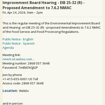
SỰ THAM GIA CỦA CÔNG CHÚNG
Tìm kiếm: