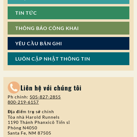
TIN TỨC
THÔNG BÁO CÔNG KHAI
YÊU CẦU BẢN GHI
LUÔN CẬP NHẬT THÔNG TIN
Liên hệ với chúng tôi
Ph chính:
505-827-2855
800-219-6157
Địa điểm trụ sở chính
Tòa nhà Harold Runnels
1190 Thánh Phanxicô Tiến sĩ
Phòng N4050
Santa Fe, NM 87505