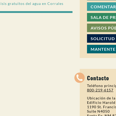
isis gratuitos del agua en Corrales
COMENTARI
SALA DE P
AVISOS PÚ
SOLICITUD
MANTENTE
Contacto
Teléfono princi
800-219-6157
Ubicación de la
Edificio Harold
1190 St. Franci
Suite N4050
Santa Fe, NM 8