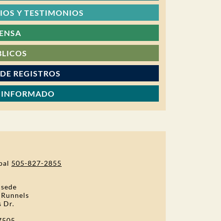
OS Y TESTIMONIOS
RENSA
BLICOS
 DE REGISTROS
 INFORMADO
pal
505-827-2855
 sede
 Runnels
s Dr.
7505