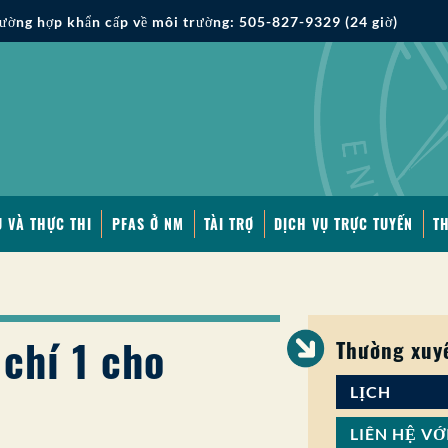
ường hợp khẩn cấp về môi trường: 505-827-9329 (24 giờ)
 VÀ THỰC THI
PFAS Ở NM
TÀI TRỢ
DỊCH VỤ TRỰC TUYẾN
T
chí 1 cho
Thường xuy
LỊCH
LIÊN HỆ VỚ