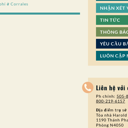
phí ở Corrales
NHẬN XÉT V
TIN TỨC
THÔNG BÁ
YÊU CẦU B
LUÔN CẬP 
Liên hệ với
Ph chính:
505-
800-219-6157
Địa điểm trụ sở
Tòa nhà Harold
1190 Thánh Pha
Phòng N4050