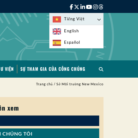
Tiếng Việt
English
Español
HƯ VIỆN
SỰ THAM GIA CỦA CÔNG CHÚNG
Trang chủ
/
Sở Môi trường New Mexico
ên xem
I CHÚNG TÔI