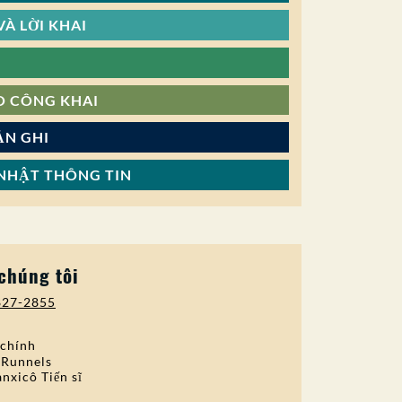
À LỜI KHAI
O CÔNG KHAI
ẢN GHI
NHẬT THÔNG TIN
 chúng tôi
827-2855
 chính
 Runnels
nxicô Tiến sĩ