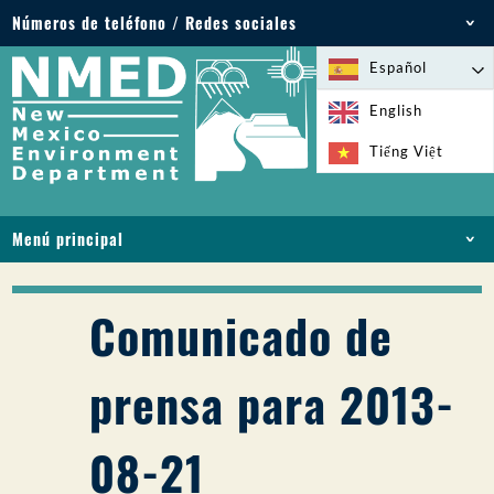
Números de teléfono / Redes sociales
Teléfono: 505-827-2855
Español
1-800-219-6157
English
Emergencias medioambientales: 505-827-9329
Tiếng Việt
(24 horas)
Menú principal
INICIO
ACERCA DE
Comunicado de
LICENCIAS Y PERMISOS
CUMPLIMIENTO Y EJECUCIÓN
prensa para 2013-
PFAS EN NM
FINANCIACIÓN
08-21
SERVICIOS EN LÍNEA
BIBLIOTECA