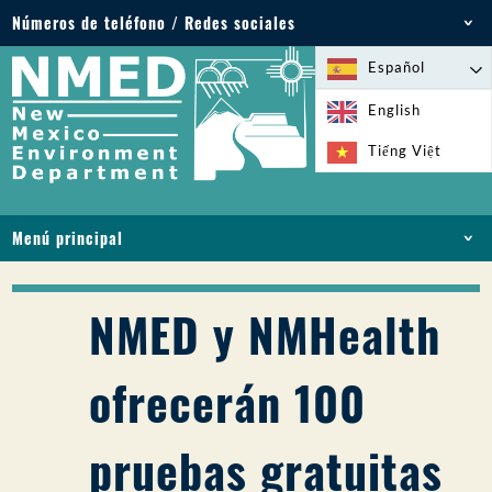
Números de teléfono / Redes sociales
Teléfono: 505-827-2855
Español
1-800-219-6157
English
Emergencias medioambientales: 505-827-9329
Tiếng Việt
(24 horas)
Menú principal
INICIO
ACERCA DE
NMED y NMHealth
LICENCIAS Y PERMISOS
CUMPLIMIENTO Y EJECUCIÓN
ofrecerán 100
PFAS EN NM
FINANCIACIÓN
pruebas gratuitas
SERVICIOS EN LÍNEA
BIBLIOTECA