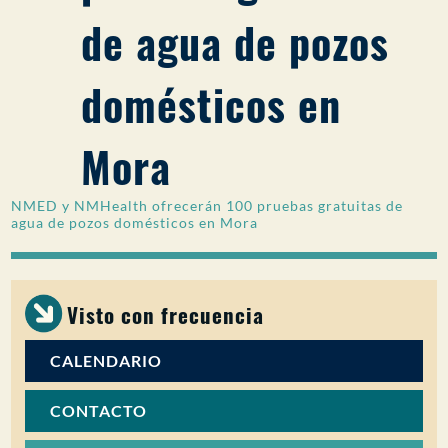
de agua de pozos
PARTICIPACIÓN DEL PÚBLICO
Buscar:
domésticos en
Mora
NMED y NMHealth ofrecerán 100 pruebas gratuitas de
agua de pozos domésticos en Mora
Visto con frecuencia
CALENDARIO
CONTACTO