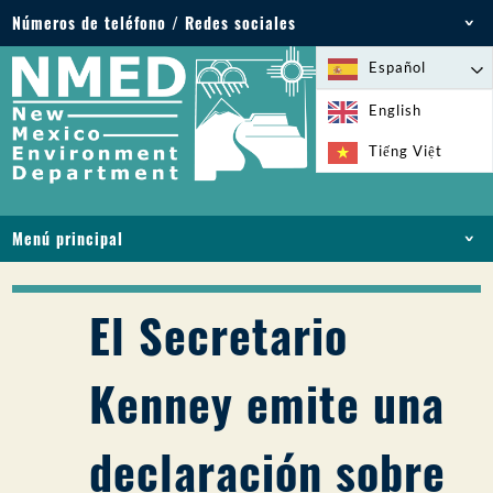
Números de teléfono / Redes sociales
Teléfono: 505-827-2855
Español
1-800-219-6157
English
Emergencias medioambientales: 505-827-9329
Tiếng Việt
(24 horas)
Menú principal
INICIO
ACERCA DE
El Secretario
LICENCIAS Y PERMISOS
CUMPLIMIENTO Y EJECUCIÓN
Kenney emite una
PFAS EN NM
FINANCIACIÓN
declaración sobre
SERVICIOS EN LÍNEA
BIBLIOTECA