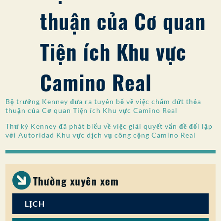
thuận của Cơ quan
SỰ THAM GIA CỦA CÔNG CHÚNG
Tìm kiếm:
Tiện ích Khu vực
Camino Real
Bộ trưởng Kenney đưa ra tuyên bố về việc chấm dứt thỏa
thuận của Cơ quan Tiện ích Khu vực Camino Real
Thư ký Kenney đã phát biểu về việc giải quyết vấn đề đối lập
với Autoridad Khu vực dịch vụ công cộng Camino Real
Thường xuyên xem
LỊCH