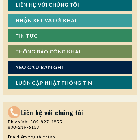
LIÊN HỆ VỚI CHÚNG TÔI
NHẬN XÉT VÀ LỜI KHAI
TIN TỨC
THÔNG BÁO CÔNG KHAI
YÊU CẦU BẢN GHI
LUÔN CẬP NHẬT THÔNG TIN
Liên hệ với chúng tôi
Ph chính:
505-827-2855
800-219-6157
Địa điểm trụ sở chính