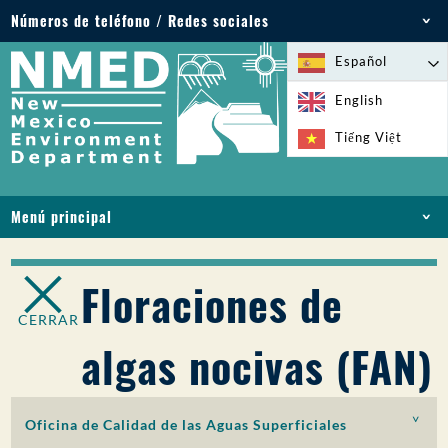
Números de teléfono / Redes sociales
Teléfono: 505-827-2855
Español
1-800-219-6157
English
Emergencias medioambientales: 505-827-9329
Tiếng Việt
(24 horas)
Menú principal
INICIO
ACERCA DE
Floraciones de
LICENCIAS Y PERMISOS
CERRAR
CUMPLIMIENTO Y EJECUCIÓN
algas nocivas (FAN)
PFAS EN NM
FINANCIACIÓN
SERVICIOS EN LÍNEA
Oficina de Calidad de las Aguas Superficiales
BIBLIOTECA