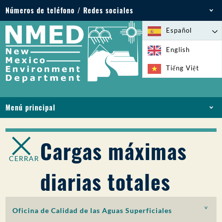
Números de teléfono / Redes sociales
Teléfono: 505-827-2855
Español
1-800-219-6157
English
Emergencias medioambientales: 505-827-9329
Tiếng Việt
(24 horas)
Menú principal
INICIO
ACERCA DE
Cargas máximas
LICENCIAS Y PERMISOS
CERRAR
CUMPLIMIENTO Y EJECUCIÓN
diarias totales
PFAS EN NM
FINANCIACIÓN
SERVICIOS EN LÍNEA
Oficina de Calidad de las Aguas Superficiales
BIBLIOTECA