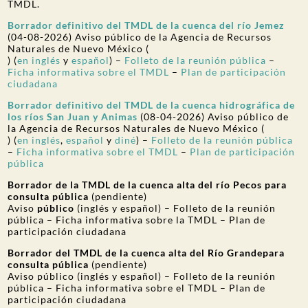
TMDL.
Borrador definitivo del TMDL de la cuenca del río Jemez
(04-08-2026) Aviso público de la Agencia de Recursos
Naturales de Nuevo México (
) (
en inglés
y
español
) –
Folleto de la reunión pública
–
Ficha informativa sobre el TMDL
–
Plan de participación
ciudadana
Borrador definitivo del TMDL de la cuenca hidrográfica de
los ríos San Juan y Animas
(08-04-2026) Aviso público de
la Agencia de Recursos Naturales de Nuevo México (
) (
en inglés
,
español
y
diné
) –
Folleto de la reunión pública
–
Ficha informativa sobre el TMDL
–
Plan de participación
pública
Borrador de la TMDL de la cuenca alta del río Pecos para
consulta pública
(pendiente)
Aviso
público
(inglés y español) – Folleto de la reunión
pública – Ficha informativa sobre la TMDL – Plan de
participación ciudadana
Borrador del TMDL de la cuenca alta del Río Grande
para
consulta pública
(pendiente)
Aviso público (inglés y español) – Folleto de la reunión
pública – Ficha informativa sobre el TMDL – Plan de
participación ciudadana