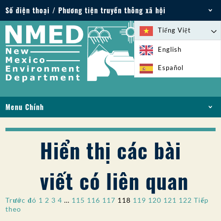
Số điện thoại / Phương tiện truyền thông xã hội
Điện thoại: 505-827-2855
Tiếng Việt
1-800-219-6157
English
Trường hợp khẩn cấp về môi trường: 505-827-
Español
9329 (24 giờ)
Menu Chính
NHÀ
VỀ
Hiển thị các bài
GIẤY PHÉP VÀ GIẤY PHÉP
TUÂN THỦ VÀ THỰC THI
viết có liên quan
PFAS Ở NM
TÀI TRỢ
Phân
Trước đó
1
2
3
4
…
115
116
117
118
119
120
121
122
Tiếp
DỊCH VỤ TRỰC TUYẾN
theo
trang
THƯ VIỆN