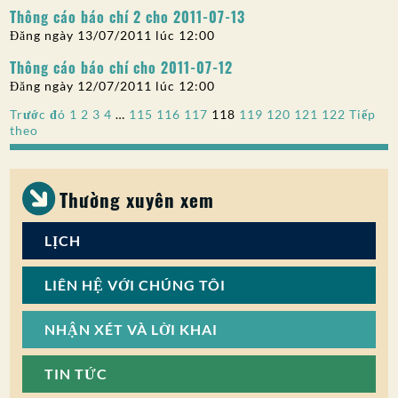
Thông cáo báo chí 2 cho 2011-07-13
Đăng ngày 13/07/2011 lúc 12:00
Thông cáo báo chí cho 2011-07-12
Đăng ngày 12/07/2011 lúc 12:00
Phân
Trước đó
1
2
3
4
…
115
116
117
118
119
120
121
122
Tiếp
theo
trang
bài
Thường xuyên xem
viết
LỊCH
LIÊN HỆ VỚI CHÚNG TÔI
NHẬN XÉT VÀ LỜI KHAI
TIN TỨC