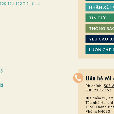
120
121
122
Tiếp theo
NHẬN XÉT V
TIN TỨC
THÔNG BÁ
YÊU CẦU B
LUÔN CẬP 
13
Liên hệ với
13
Ph chính:
505-
800-219-6157
Địa điểm trụ sở
Tòa nhà Harold
1190 Thánh Pha
Phòng N4050