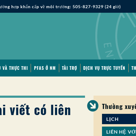
ường hợp khẩn cấp về môi trường: 505-827-9329 (24 giờ)
 VÀ THỰC THI
PFAS Ở NM
TÀI TRỢ
DỊCH VỤ TRỰC TUYẾN
T
i viết có liên
Thường xuy
LỊCH
LIÊN HỆ VỚ