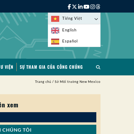
Tiếng Việt
English
Español
HƯ VIỆN
SỰ THAM GIA CỦA CÔNG CHÚNG
Trang chủ
/
Sở Môi trường New Mexico
ên xem
I CHÚNG TÔI