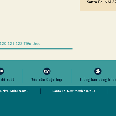
Santa Fe, NM 8
120
121
122
Tiếp theo
 đề xuất
Yêu cầu Cuộc họp
Thông báo công khai
 Drive, Suite N4050
Santa Fe, New Mexico 87505