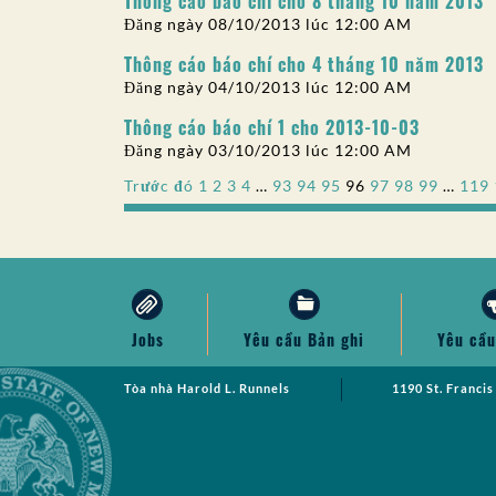
Thông cáo báo chí cho 8 tháng 10 năm 2013
Đăng ngày 08/10/2013 lúc 12:00 AM
Thông cáo báo chí cho 4 tháng 10 năm 2013
Đăng ngày 04/10/2013 lúc 12:00 AM
Thông cáo báo chí 1 cho 2013-10-03
Đăng ngày 03/10/2013 lúc 12:00 AM
Phân
Trước đó
1
2
3
4
…
93
94
95
96
97
98
99
…
119
trang
bài
viết
Jobs
Yêu cầu Bản ghi
Yêu cầu
Tòa nhà Harold L. Runnels
1190 St. Francis