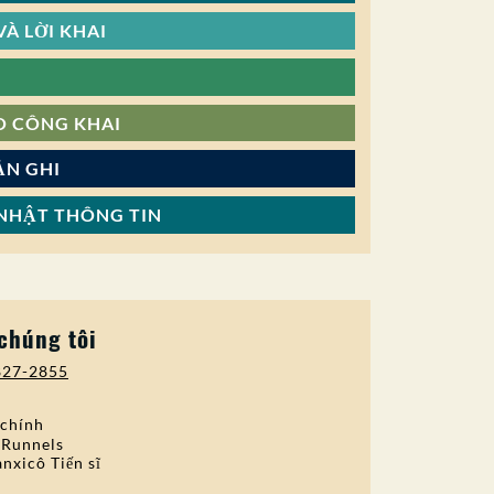
À LỜI KHAI
O CÔNG KHAI
ẢN GHI
NHẬT THÔNG TIN
 chúng tôi
827-2855
 chính
 Runnels
nxicô Tiến sĩ