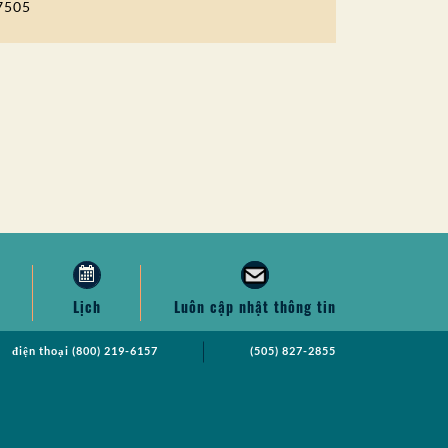
7505
Lịch
Luôn cập nhật thông tin
điện thoại
(800) 219-6157
(505) 827-2855