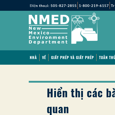
Điện thoại: 505-827-2855
1-800-219-6157
Tr
NHÀ
VỀ
GIẤY PHÉP VÀ GIẤY PHÉP
TUÂN THỦ
Hiển thị các bà
quan