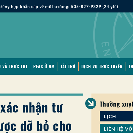
ường hợp khẩn cấp về môi trường: 505-827-9329 (24 giờ)
 VÀ THỰC THI
PFAS Ở NM
TÀI TRỢ
DỊCH VỤ TRỰC TUYẾN
T
 xác nhận tư
Thường xuy
LỊCH
ược dỡ bỏ cho
LIÊN HỆ VỚ