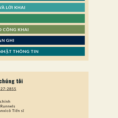
À LỜI KHAI
O CÔNG KHAI
ẢN GHI
NHẬT THÔNG TIN
 chúng tôi
827-2855
 chính
 Runnels
nxicô Tiến sĩ