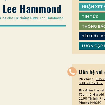
c Lee Hammond
NHẬN XÉT V
TIN TỨC
 dỡ bỏ cho Hệ thống Nước Lee Hammond
THÔNG BÁ
YÊU CẦU B
LUÔN CẬP 
Liên hệ với
Ph chính:
505-
800-219-6157
Địa điểm trụ sở
Tòa nhà Harold
1190 Thánh Pha
Phòng N4050