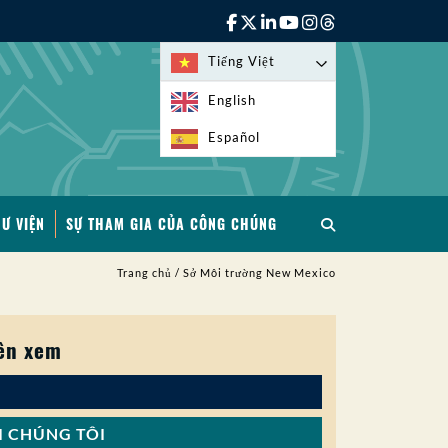
Tiếng Việt
English
Español
HƯ VIỆN
SỰ THAM GIA CỦA CÔNG CHÚNG
Trang chủ
/
Sở Môi trường New Mexico
ên xem
I CHÚNG TÔI