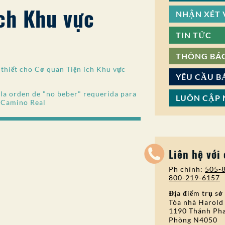
ch Khu vực
NHẬN XÉT V
TIN TỨC
THÔNG BÁ
thiết cho Cơ quan Tiện ích Khu vực
YÊU CẦU B
a orden de "no beber" requerida para
LUÔN CẬP 
e Camino Real
Liên hệ với
Ph chính:
505-
800-219-6157
Địa điểm trụ sở
Tòa nhà Harold
1190 Thánh Pha
Phòng N4050