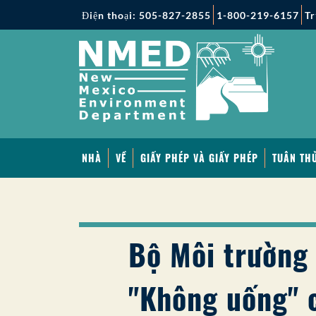
Điện thoại: 505-827-2855
1-800-219-6157
Tr
NHÀ
VỀ
GIẤY PHÉP VÀ GIẤY PHÉP
TUÂN THỦ
Bộ Môi trường
"Không uống" c