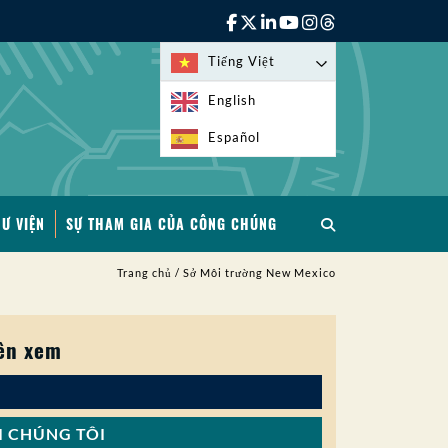
Tiếng Việt
English
Español
HƯ VIỆN
SỰ THAM GIA CỦA CÔNG CHÚNG
Trang chủ
/
Sở Môi trường New Mexico
ên xem
I CHÚNG TÔI