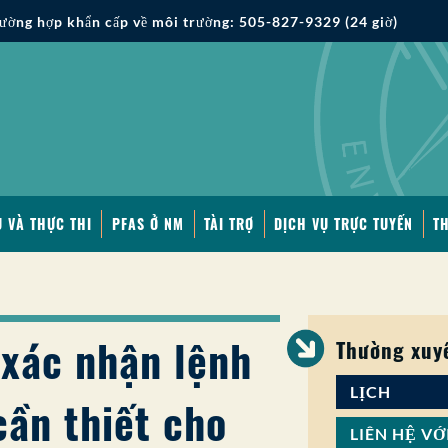
ường hợp khẩn cấp về môi trường: 505-827-9329 (24 giờ)
 VÀ THỰC THI
PFAS Ở NM
TÀI TRỢ
DỊCH VỤ TRỰC TUYẾN
T
 xác nhận lệnh
Thường xuy
LỊCH
ần thiết cho
LIÊN HỆ VỚ