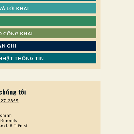
À LỜI KHAI
O CÔNG KHAI
ẢN GHI
NHẬT THÔNG TIN
 chúng tôi
827-2855
 chính
 Runnels
nxicô Tiến sĩ