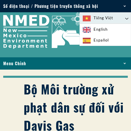
Số điện thoại / Phương tiện truyền thông xã hội
Điện thoại: 505-827-2855
Tiếng Việt
1-800-219-6157
English
Trường hợp khẩn cấp về môi trường: 505-827-
Español
9329 (24 giờ)
Menu Chính
NHÀ
VỀ
Bộ Môi trường xử
GIẤY PHÉP VÀ GIẤY PHÉP
TUÂN THỦ VÀ THỰC THI
phạt dân sự đối với
PFAS Ở NM
TÀI TRỢ
Davis Gas
DỊCH VỤ TRỰC TUYẾN
THƯ VIỆN