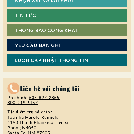
NHẬN XÉT VÀ LỜI KHAI
TIN TỨC
THÔNG BÁO CÔNG KHAI
YÊU CẦU BẢN GHI
LUÔN CẬP NHẬT THÔNG TIN
Liên hệ với chúng tôi
Ph chính:
505-827-2855
800-219-6157
Địa điểm trụ sở chính
Tòa nhà Harold Runnels
1190 Thánh Phanxicô Tiến sĩ
Phòng N4050
Santa Fe, NM 87505