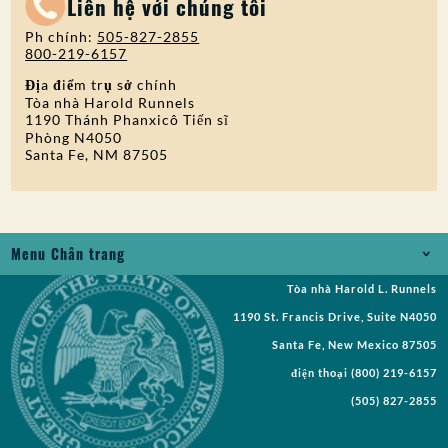
Liên hệ với chúng tôi
Ph chính:
505-827-2855
800-219-6157
Địa điểm trụ sở chính
Tòa nhà Harold Runnels
1190 Thánh Phanxicô Tiến sĩ
Phòng N4050
Santa Fe, NM 87505
Menu Chân trang
Tòa nhà Harold L. Runnels
Jobs
1190 St. Francis Drive, Suite N4050
Yêu cầu Bản ghi
Santa Fe, New Mexico 87505
điện thoại
(800) 219-6157
Yêu cầu đề xuất
(505) 827-2855
Yêu cầu Cuộc họp