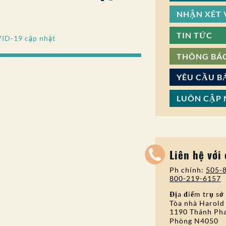
NHẬN XÉT V
TIN TỨC
VID-19 cập nhật
THÔNG BÁ
YÊU CẦU B
LUÔN CẬP 
Liên hệ với
Ph chính:
505-
800-219-6157
Địa điểm trụ sở
Tòa nhà Harold
1190 Thánh Pha
Phòng N4050