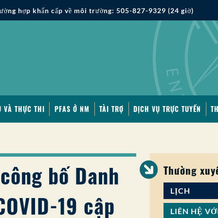
ường hợp khẩn cấp về môi trường: 505-827-9329 (24 giờ)
 VÀ THỰC THI
PFAS Ở NM
TÀI TRỢ
DỊCH VỤ TRỰC TUYẾN
T
 công bố Danh
Thường xuy
LỊCH
 COVID-19 cập
LIÊN HỆ VỚ