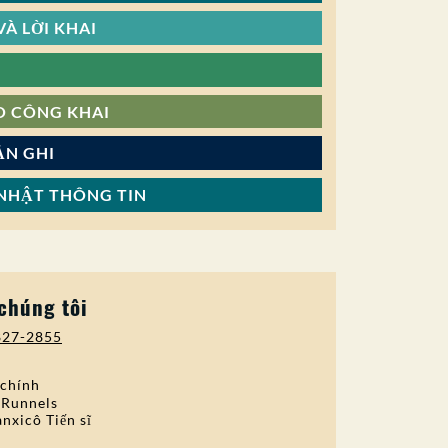
À LỜI KHAI
O CÔNG KHAI
ẢN GHI
NHẬT THÔNG TIN
 chúng tôi
827-2855
 chính
 Runnels
nxicô Tiến sĩ