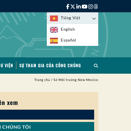
Tiếng Việt
English
Español
HƯ VIỆN
SỰ THAM GIA CỦA CÔNG CHÚNG
Trang chủ
/
Sở Môi trường New Mexico
ên xem
I CHÚNG TÔI