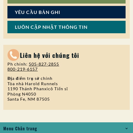
YÊU CẦU BẢN GHI
LUÔN CẬP NHẬT THÔNG TIN
Liên hệ với chúng tôi
Ph chính:
505-827-2855
800-219-6157
Địa điểm trụ sở chính
Tòa nhà Harold Runnels
1190 Thánh Phanxicô Tiến sĩ
Phòng N4050
Santa Fe, NM 87505
Menu Chân trang