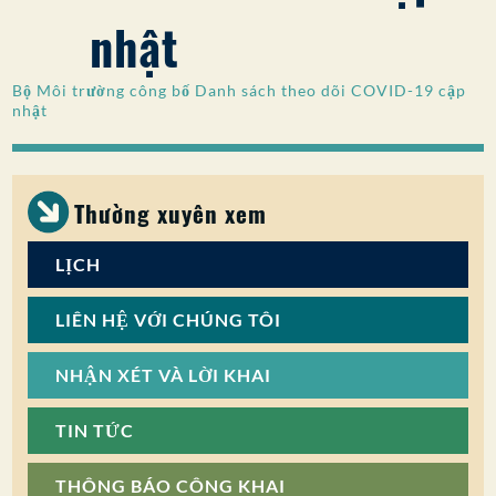
nhật
SỰ THAM GIA CỦA CÔNG CHÚNG
Tìm kiếm:
Bộ Môi trường công bố Danh sách theo dõi COVID-19 cập
nhật
Thường xuyên xem
LỊCH
LIÊN HỆ VỚI CHÚNG TÔI
NHẬN XÉT VÀ LỜI KHAI
TIN TỨC
THÔNG BÁO CÔNG KHAI