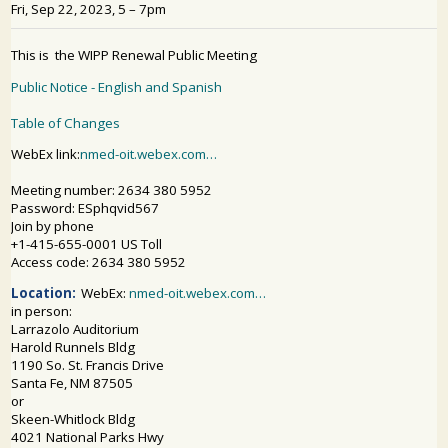
SỰ THAM GIA CỦA CÔNG CHÚNG
Tìm kiếm: