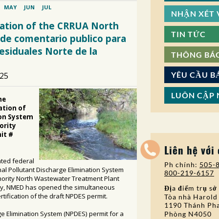
NHẬN XÉT V
TIN TỨC
THÔNG BÁ
YÊU CẦU B
LUÔN CẬP 
Liên hệ với
Ph chính:
505-
800-219-6157
Địa điểm trụ sở
Tòa nhà Harold
1190 Thánh Pha
Phòng N4050