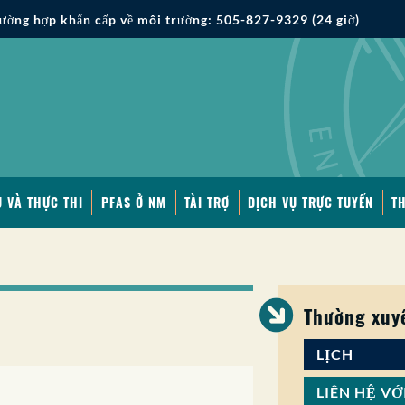
ường hợp khẩn cấp về môi trường: 505-827-9329 (24 giờ)
 VÀ THỰC THI
PFAS Ở NM
TÀI TRỢ
DỊCH VỤ TRỰC TUYẾN
T
Thường xuy
LỊCH
LIÊN HỆ VỚ