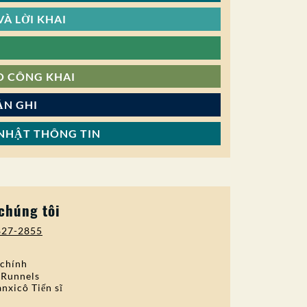
À LỜI KHAI
O CÔNG KHAI
ẢN GHI
NHẬT THÔNG TIN
 chúng tôi
827-2855
 chính
 Runnels
nxicô Tiến sĩ