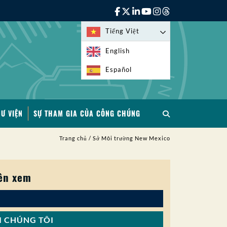
Tiếng Việt
English
Español
HƯ VIỆN
SỰ THAM GIA CỦA CÔNG CHÚNG
Trang chủ
/
Sở Môi trường New Mexico
ên xem
I CHÚNG TÔI