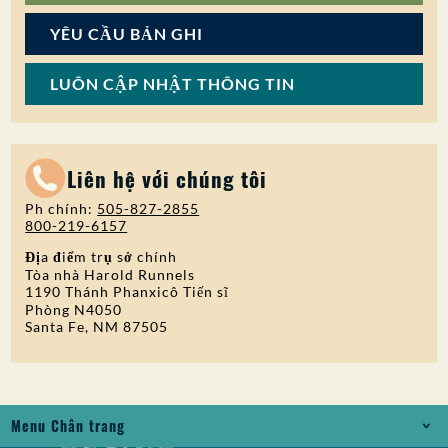
YÊU CẦU BẢN GHI
LUÔN CẬP NHẬT THÔNG TIN
Liên hệ với chúng tôi
Ph chính:
505-827-2855
800-219-6157
Địa điểm trụ sở chính
Tòa nhà Harold Runnels
1190 Thánh Phanxicô Tiến sĩ
Phòng N4050
Santa Fe, NM 87505
Menu Chân trang