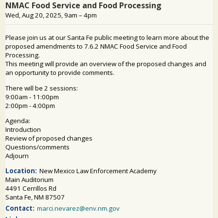
SỰ THAM GIA CỦA CÔNG CHÚNG
Tìm kiếm: