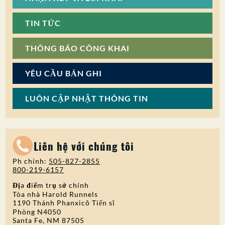
TIN TỨC
THÔNG BÁO CÔNG KHAI
YÊU CẦU BẢN GHI
LUÔN CẬP NHẬT THÔNG TIN
Liên hệ với chúng tôi
Ph chính:
505-827-2855
800-219-6157
Địa điểm trụ sở chính
Tòa nhà Harold Runnels
1190 Thánh Phanxicô Tiến sĩ
Phòng N4050
Santa Fe, NM 87505