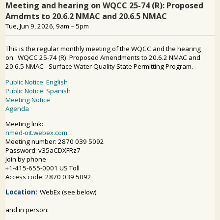
SỰ THAM GIA CỦA CÔNG CHÚNG
Tìm kiếm: