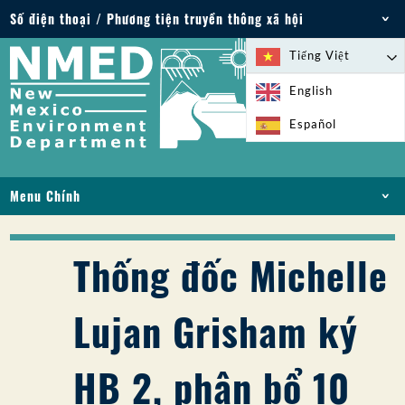
Số điện thoại / Phương tiện truyền thông xã hội
Điện thoại: 505-827-2855
Tiếng Việt
1-800-219-6157
English
Trường hợp khẩn cấp về môi trường: 505-827-
Español
9329 (24 giờ)
Menu Chính
NHÀ
VỀ
Thống đốc Michelle
GIẤY PHÉP VÀ GIẤY PHÉP
TUÂN THỦ VÀ THỰC THI
Lujan Grisham ký
PFAS Ở NM
TÀI TRỢ
HB 2, phân bổ 10
DỊCH VỤ TRỰC TUYẾN
THƯ VIỆN