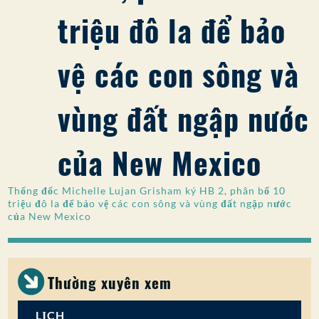
triệu đô la để bảo
SỰ THAM GIA CỦA CÔNG CHÚNG
Tìm kiếm:
vệ các con sông và
vùng đất ngập nước
của New Mexico
Thống đốc Michelle Lujan Grisham ký HB 2, phân bổ 10
triệu đô la để bảo vệ các con sông và vùng đất ngập nước
của New Mexico
Thường xuyên xem
LỊCH