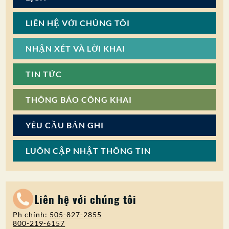
LIÊN HỆ VỚI CHÚNG TÔI
NHẬN XÉT VÀ LỜI KHAI
TIN TỨC
THÔNG BÁO CÔNG KHAI
YÊU CẦU BẢN GHI
LUÔN CẬP NHẬT THÔNG TIN
Liên hệ với chúng tôi
Ph chính:
505-827-2855
800-219-6157