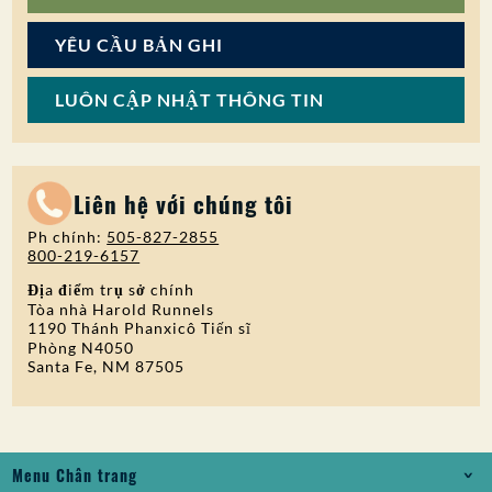
YÊU CẦU BẢN GHI
LUÔN CẬP NHẬT THÔNG TIN
Liên hệ với chúng tôi
Ph chính:
505-827-2855
800-219-6157
Địa điểm trụ sở chính
Tòa nhà Harold Runnels
1190 Thánh Phanxicô Tiến sĩ
Phòng N4050
Santa Fe, NM 87505
Menu Chân trang