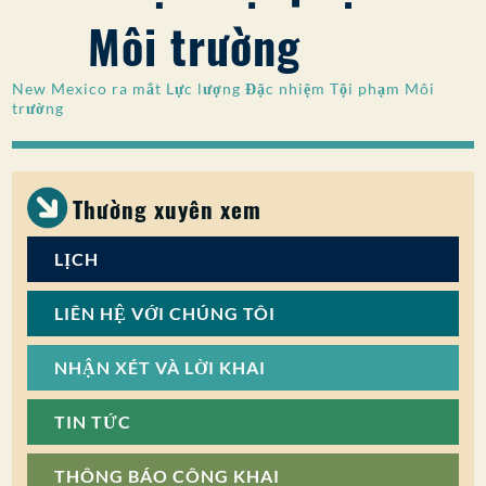
Môi trường
SỰ THAM GIA CỦA CÔNG CHÚNG
Tìm kiếm:
New Mexico ra mắt Lực lượng Đặc nhiệm Tội phạm Môi
trường
Thường xuyên xem
LỊCH
LIÊN HỆ VỚI CHÚNG TÔI
NHẬN XÉT VÀ LỜI KHAI
TIN TỨC
THÔNG BÁO CÔNG KHAI