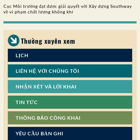
Cục Môi trường đạt được giải quyết với Xây dựng Southway
SỰ THAM GIA CỦA CÔNG CHÚNG
về vi phạm chất lượng không khí
Tìm kiếm:
Thường xuyên xem
LỊCH
LIÊN HỆ VỚI CHÚNG TÔI
NHẬN XÉT VÀ LỜI KHAI
TIN TỨC
THÔNG BÁO CÔNG KHAI
YÊU CẦU BẢN GHI