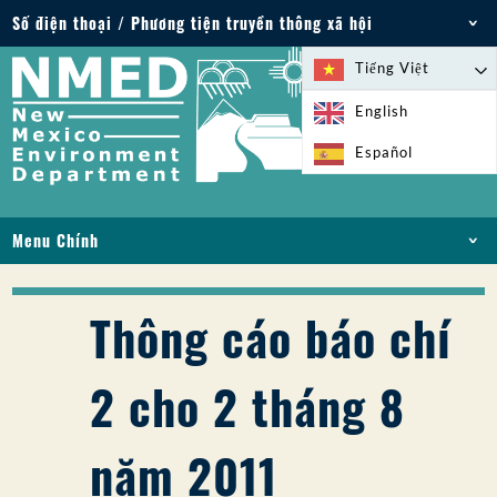
Số điện thoại / Phương tiện truyền thông xã hội
Điện thoại: 505-827-2855
Tiếng Việt
1-800-219-6157
English
Trường hợp khẩn cấp về môi trường: 505-827-
Español
9329 (24 giờ)
Menu Chính
NHÀ
VỀ
Thông cáo báo chí
GIẤY PHÉP VÀ GIẤY PHÉP
TUÂN THỦ VÀ THỰC THI
2 cho 2 tháng 8
PFAS Ở NM
TÀI TRỢ
năm 2011
DỊCH VỤ TRỰC TUYẾN
THƯ VIỆN